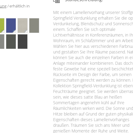
lung
/ erhältlich in
Mit einem Lamellenvorhang unserer Stoffg
Springfield Verdunklung erhalten Sie die op
Verdunkelung, Blendschutz und Sonnensch
einem. Schaffen Sie sich optimale
Lichtverhältnisse in Konferenzräumen, in I
Wohnraum, im Schlafzimmer und am Arbeits
Wählen Sie hier aus verschiedenen Farbn
und gestalten Sie Ihre Räume passend. Nat
können Sie auch die einzelnen Farben in e
Anlage miteinander kombinieren. Das doch
feste Gewebe hat eine speziell beschichte
Rückseite im Design der Farbe, um seinen
Eigenschaften gerecht werden zu können. 
Kollektion Springfield-Verdunklung ist ebenf
Feuchträume geeignet. Sie werden überra
sein, wie dieses satte Blau an heißen
Sommertagen angenehm kühl auf Ihre
Räumlichkeiten wirken wird. Die Sonne und
Hitze bleiben auf Grund der guten physikal
Eigenschaften dieses Lamellenvorhanges
draußen. Träumen Sie sich ans Meer und
genießen Momente der Ruhe und Weite.