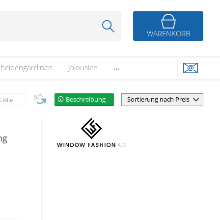
WARENKORB
...
cheibengardinen
Jalousien
Beschreibung
Liste
ng