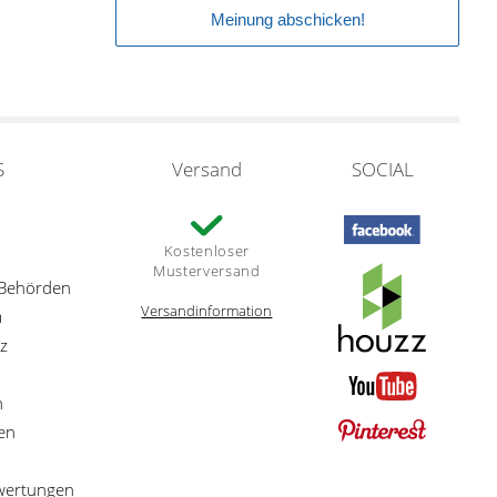
S
Versand
SOCIAL
Kostenloser
Musterversand
 Behörden
Versandinformation
m
z
n
en
ewertungen