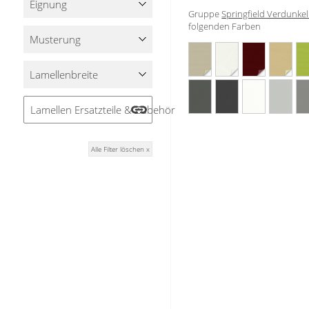
Eignung
Stoffe
Gruppe
Springfield Verdunke
folgenden Farben
Musterung
Panneaux
Lamellenbreite
Lamellen Ersatzteile & Zubehör
Alle Filter löschen x