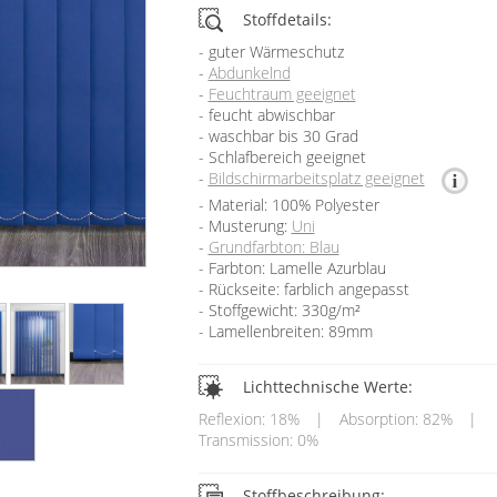
Stoffdetails:
guter Wärmeschutz
Abdunkelnd
Feuchtraum geeignet
feucht abwischbar
waschbar bis 30 Grad
Schlafbereich geeignet
Bildschirmarbeitsplatz geeignet
Material: 100% Polyester
Musterung:
Uni
Grundfarbton: Blau
Farbton: Lamelle Azurblau
Rückseite: farblich angepasst
Stoffgewicht: 330g/m²
Lamellenbreiten: 89mm
Lichttechnische Werte:
Reflexion: 18%
|
Absorption: 82%
|
Transmission: 0%
Stoffbeschreibung: