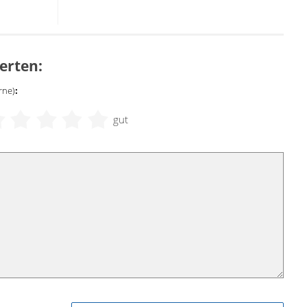
erten:
rne)
:
gut