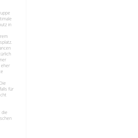
ruppe
timale
utz in
hrem
platz.
uancen
ürlich
iner
 eher
te
Die
alls für
scht
 die
ischen