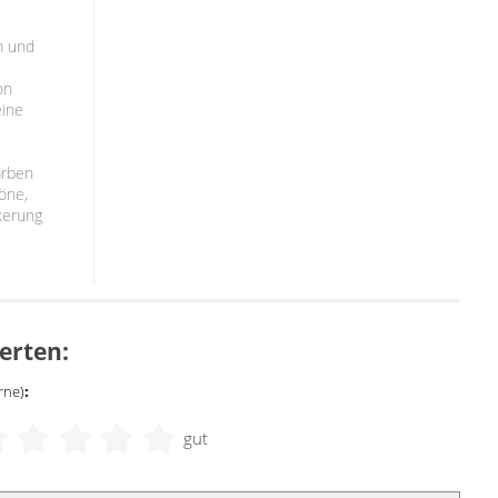
m und
on
eine
arben
töne,
kerung
erten:
rne)
:
gut