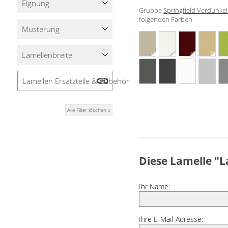
Eignung
Stoffe
Gruppe
Springfield Verdunke
folgenden Farben
Musterung
Panneaux
Lamellenbreite
Lamellen Ersatzteile & Zubehör
Alle Filter löschen x
Diese Lamelle "L
Ihr Name:
Ihre E-Mail-Adresse: