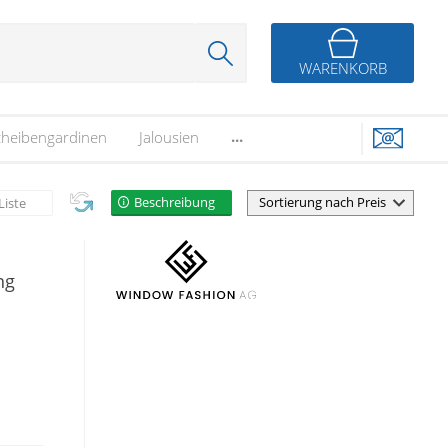
WARENKORB
...
cheibengardinen
Jalousien
Beschreibung
Liste
ng