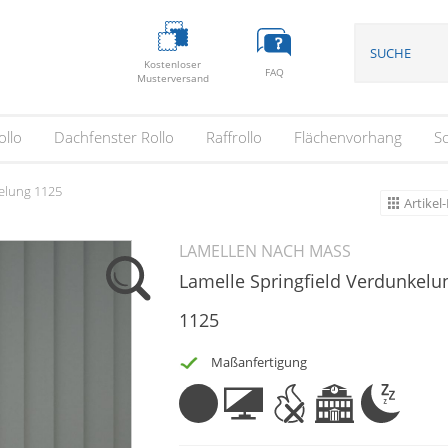
Kostenloser
FAQ
Musterversand
ollo
Dachfenster Rollo
Raffrollo
Flächenvorhang
S
elung 1125
Artikel-
LAMELLEN NACH MASS
Lamelle Springfield Verdunkelu
1125
Maßanfertigung