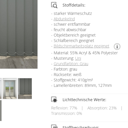
Stoffdetails:
starker Wärmeschutz
Abdunkelnd
schwer entflammbar
feucht abwischbar
Objektbereich geeignet
Schlafbereich geeignet
Bildschirmarbeitsplatz geeignet
Material: 55% Acryl & 45% Polyester
Musterung:
Uni
Grundfarbton: Grau
Farbton: grau
Rückseite: weiß
Stoffgewicht: 410g/m²
Lamellenbreiten: 89mm, 127mm
Lichttechnische Werte:
Reflexion: 77%
|
Absorption: 23%
|
Transmission: 0%
Stoffbeschreibung: