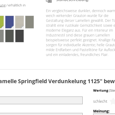
lung
/ erhältlich in
Ein vergleichsweise dunkler, dennoch war
weich wirkender Grauton wurde für die
Gestaltung dieser Lamellen gewählt. Der T
strahlt eine rustikale Gemütlichkeit sowie 
moderne Eleganz aus. Für ein Interieur im
Industriestil sind diese grauen Lamellen
beispielsweise perfekt geeignet. Knallige F
sorgen für individuelle Akzente; helle Grau
milde Erdfarben und Pastelltöne für Aufloc
und ein einladendes, freundliches Flair.
amelle Springfield Verdunkelung 1125" bew
Wertung
(Ste
schlecht
Meinung: