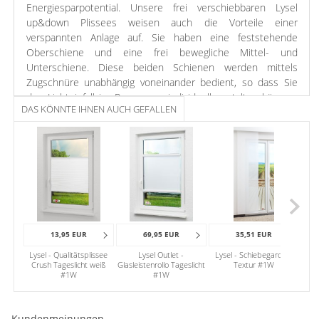
Energiesparpotential. Unsere frei verschiebbaren Lysel
up&down Plissees weisen auch die Vorteile einer
verspannten Anlage auf. Sie haben eine feststehende
Oberschiene und eine frei bewegliche Mittel- und
Unterschiene. Diese beiden Schienen werden mittels
Zugschnüre unabhängig voneinander bedient, so dass Sie
den Lichteinfall im Raum ganz individuell gestalten können.
DAS KÖNNTE IHNEN AUCH GEFALLEN
Aufgrund der mitgelieferten Schnellspanner ist die Montage
mit wenigen Handgriffen erfolgt. Die Schnellspanner können
entweder direkt am Fensterrahmen, an der Decke oder an
der Wand befestigt werden.
Hinsichtlich des reinweißen Stoffes fügt sich das Plissee
mühelos in die Raumgestaltung ein.
13,95 EUR
69,95 EUR
35,51 EUR
Lysel - Qualitätsplissee
Lysel Outlet -
Lysel - Schiebegardine
P
Crush Tageslicht weiß
Glasleistenrollo Tageslicht
Textur #1W
exkl
#1W
#1W
Mend
Kundenmeinungen