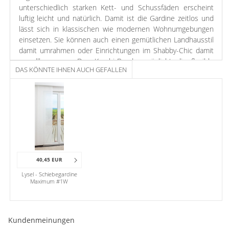
unterschiedlich starken Kett- und Schussfäden erscheint
luftig leicht und natürlich. Damit ist die Gardine zeitlos und
lässt sich in klassischen wie modernen Wohnumgebungen
einsetzen. Sie können auch einen gemütlichen Landhausstil
damit umrahmen oder Einrichtungen im Shabby-Chic damit
vervollkommnen. Das Kombi-Band ermöglicht die flexible
DAS KÖNNTE IHNEN AUCH GEFALLEN
Anbringung an Stange und Schiene. Die innenliegenden
Schlaufen sind für den Stangendurchzug gedacht.
Der natürliche und dezente Ausdruck dieser Gardine wird
durch die weiße Farbgebung unterstrichen. Die klassische
und unaufdringliche Farbe lässt sich mit allen weiteren
Varianten des Modells kombinieren oder kann auch allein für
sich stehen.
40,45 EUR
Lysel - Schiebegardine
Maximum #1W
Kundenmeinungen