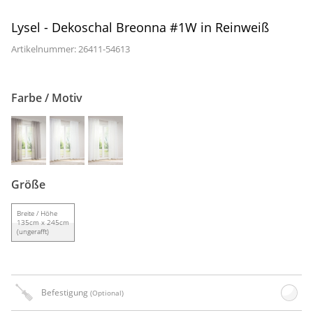
Gardinenstange
Lysel - Dekoschal Breonna #1W in Reinweiß
Stoffe
Artikelnummer: 26411-
54613
Panneaux
Farbe / Motiv
Größe
Breite / Höhe
135cm x 245cm
(ungerafft)
Befestigung
(Optional)