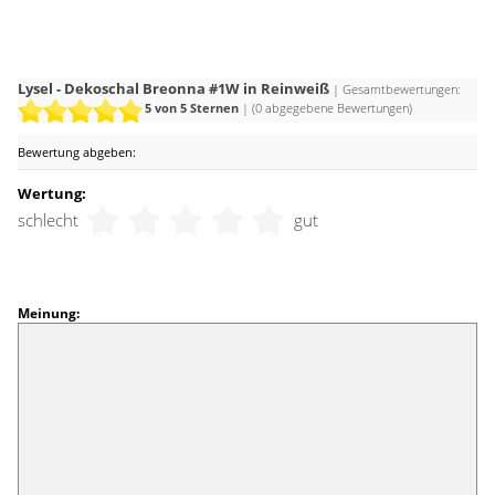
Lysel - Dekoschal Breonna #1W in Reinweiß
| Gesamtbewertungen:
5
von 5 Sternen
| (
0
abgegebene Bewertungen)
Bewertung abgeben:
Wertung:
schlecht
gut
Meinung: