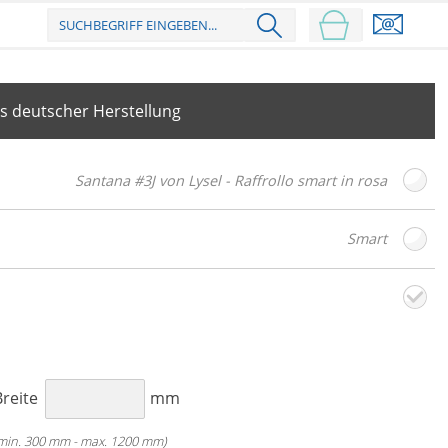
s deutscher Herstellung
Santana #3J von Lysel - Raffrollo smart in rosa
Smart
esign
Weiter
Breite
mm
min. 300 mm - max. 1200 mm)