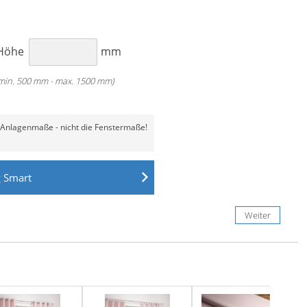
Classic
Classic
Motor
Höhe
mm
min. 500 mm - max. 1500 mm)
 Anlagenmaße - nicht die Fenstermaße!
it Spannhaltern
g
Smart
Weiter
Weiter