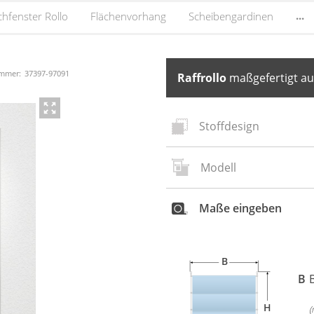
...
hfenster Rollo
Flächenvorhang
Scheibengardinen
ummer:
37397
-
97091
Raffrollo
maßgefertigt au
Stoffdesign
Modell
Neues
Stoffd
Maße eingeben
B
B
H
(