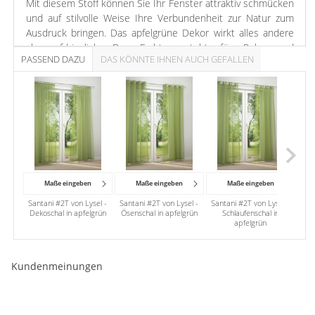
Mit diesem Stoff können Sie Ihr Fenster attraktiv schmücken
und auf stilvolle Weise Ihre Verbundenheit zur Natur zum
Ausdruck bringen. Das apfelgrüne Dekor wirkt alles andere
als aufdringlich. Der Farbton steht für Ruhe und
PASSEND DAZU
DAS KÖNNTE IHNEN AUCH GEFALLEN
Ausgeglichenheit. Im Schlaf- und Kinderzimmer kommt die
regenerierende Wirkung besonders gut zur Geltung.
Maße eingeben
Maße eingeben
Maße eingeben
Santani #2T von Lysel -
Santani #2T von Lysel -
Santani #2T von Lysel -
San
Dekoschal in apfelgrün
Ösenschal in apfelgrün
Schlaufenschal in
apfelgrün
Kundenmeinungen