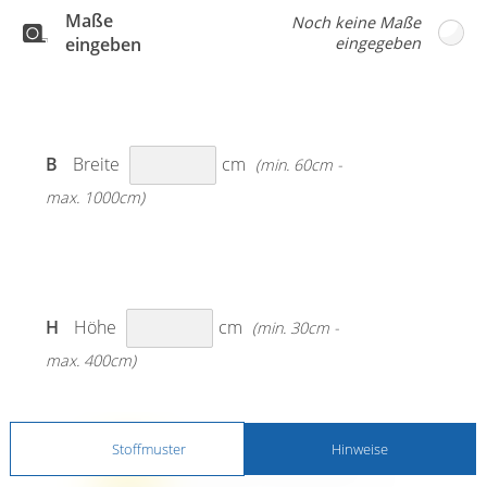
Maße
eingeben
B
Breite
cm
(min. 60cm -
max. 1000cm)
H
Höhe
cm
(min. 30cm -
max. 400cm)
Stoffmuster
Hinweise
MESSANLEITUNG BEACHTEN!