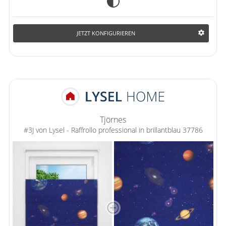
JETZT KONFIGURIEREN
Tjörnes
#3J von Lysel - Raffrollo professional in brillantblau 37786