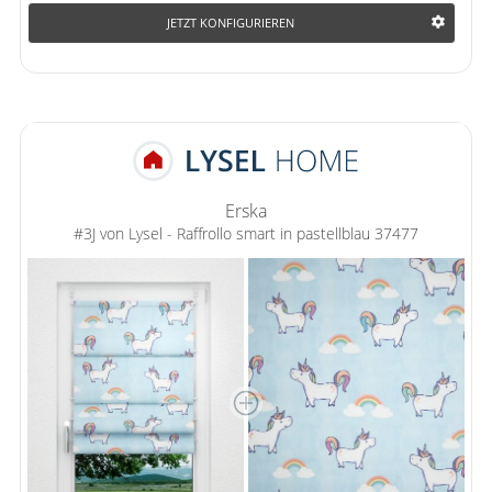
JETZT KONFIGURIEREN
Erska
#3J von Lysel - Raffrollo smart in pastellblau 37477