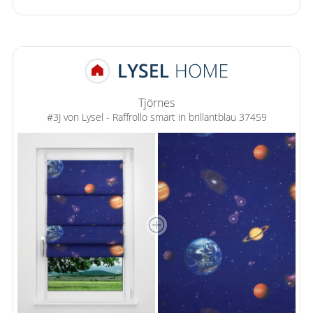
Gardinenstange
Stoffe
Panneaux
Tjörnes
#3J von Lysel - Raffrollo smart in brillantblau 37459