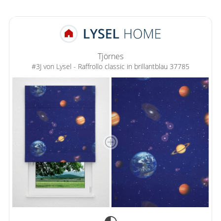
Tjörnes
#3J von Lysel - Raffrollo classic in brillantblau 37785