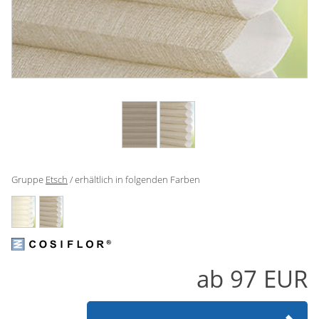
Gardinenstange
Stoffe
Panneaux
Gruppe
Etsch
/ erhältlich in folgenden Farben
ab
97
EUR