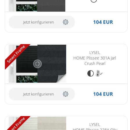
104 EUR
Jetzt konfigurieren
Smart Frame
LYSEL
HOME Plissee 301A Jarl
Crush Pearl
104 EUR
Jetzt konfigurieren
(ersetzt LYSEL HOME Plissee 201A Oliv Krepp BO)
Smart Frame
LYSEL
HOME Plissee 228A Oliv