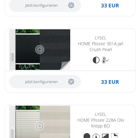
33 EUR
Jetzt konfigurieren
LYSEL
HOME Plissee 301A Jarl
Crush Pearl
33 EUR
Jetzt konfigurieren
(ersetzt LYSEL HOME Plissee 201A Oliv Krepp BO)
LYSEL
HOME Plissee 228A Oliv
Krepp BO