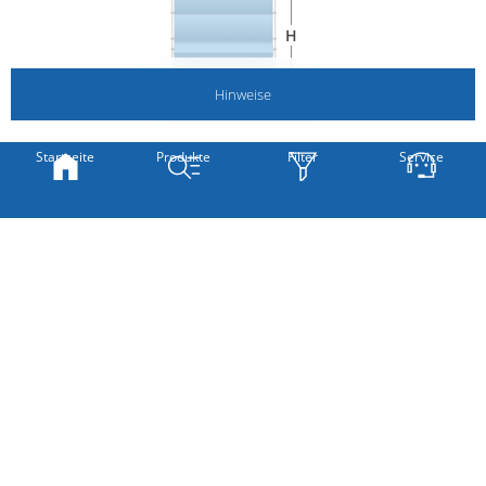
H
Classic
Smart
Classic
Motor
Hinweise
Startseite
Produkte
Filter
Service
B
Breite
mm
(min. 300 mm - max. 1200 mm)
H
Höhe
mm
Professional
(min. 500 mm - max. 1500 mm)
Weiter
Bestellmaße sind Anlagenmaße - nicht die
Fenstermaße!