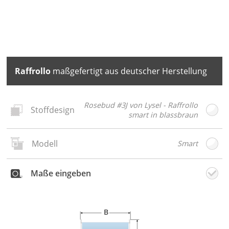
wohlfühlen. In Verbindung mit rustikalen
Hölzern und anderen Naturmaterialien
entstehen Gefühle von Geborgenheit und
Heimat. Für eine unaufgeregte Lebendigkeit
sorgen Cremetöne, Beige oder Terrakotta. Auch
ein sattes Orange, frische Grüntöne und zartes
Mauve; Rosé, Vanille oder Pastellviolett können
Raffrollo
maßgefertigt aus deutscher Herstellung
ein Accessoire in dunklem Sepiabraun stimmig
ergänzen.
Rosebud #3J von Lysel - Raffrollo
Stoffdesign
smart in blassbraun
Modell
Smart
Neues
Stoffdesign
Maße eingeben
Weiter
B