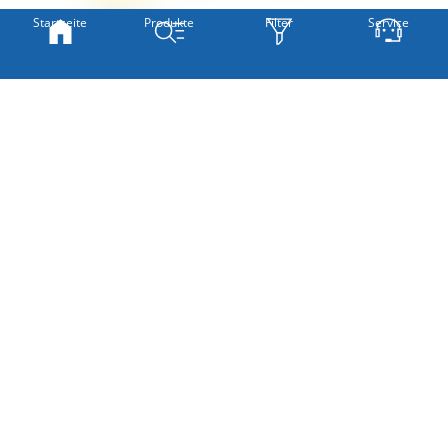
Startseite
Produkte
Filter
Service
» SO MESSEN SIE RICHTIG
Hinweis:
Ungeraffte Maße!
Um später einen schönen Faltenwurf zu erhalten, empfehlen wir,
das ermittelte Maß mit 2 oder 1,5 zu multiplizieren.
Weiter
Rosebud #2T von Lysel -
Stoffdesign
Dekoschal in blassbraun
oberer Abschluss
Neues
Stoffdesign
Auswahl Gardinenband
Der Vorhang wird nach Kundenwunsch individuell
unterer Abschluss