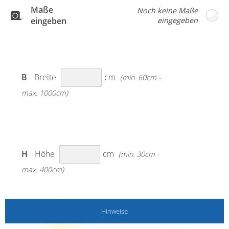
Sepiabraun stimmig ergänzen.
Maße
eingeben
B
Breite
cm
(min. 60cm -
max. 1000cm)
H
Höhe
cm
(min. 30cm -
max. 400cm)
Hinweise
MESSANLEITUNG BEACHTEN!