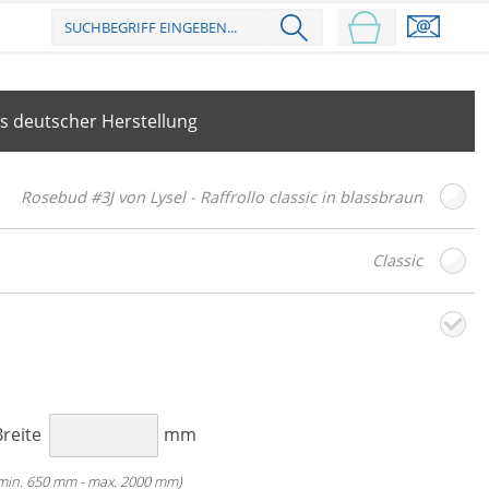
s deutscher Herstellung
Rosebud #3J von Lysel - Raffrollo classic in blassbraun
Classic
esign
Weiter
Breite
mm
min. 650 mm - max. 2000 mm)