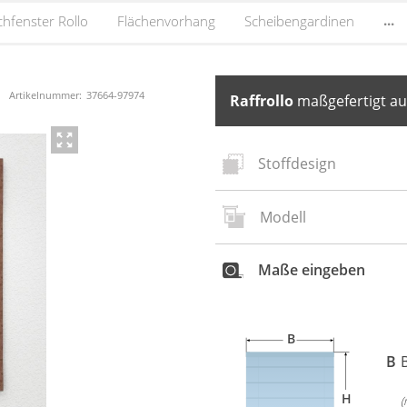
...
hfenster Rollo
Flächenvorhang
Scheibengardinen
Artikelnummer:
37664
-
97974
Raffrollo
maßgefertigt au
Stoffdesign
Modell
Neues
Stoffd
Maße eingeben
B
B
H
(