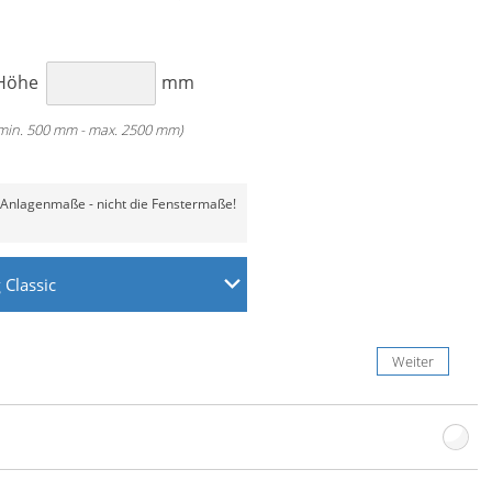
Classic
Classic
Motor
Höhe
mm
min. 500 mm - max. 2500 mm)
 Anlagenmaße - nicht die Fenstermaße!
g
Classic
en an der Wand
n an der Decke
n in der Fensternische
Weiter
Weiter