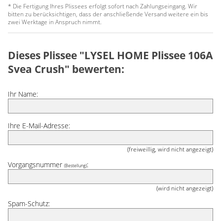
* Die Fertigung Ihres Plissees erfolgt sofort nach Zahlungseingang. Wir
bitten zu berücksichtigen, dass der anschließende Versand weitere ein bis
zwei Werktage in Anspruch nimmt.
Dieses Plissee "LYSEL HOME Plissee 106A
Svea Crush" bewerten:
Ihr Name:
Ihre E-Mail-Adresse:
(freiweillig, wird nicht angezeigt)
Vorgangsnummer
:
(Bestellung)
(wird nicht angezeigt)
Spam-Schutz: