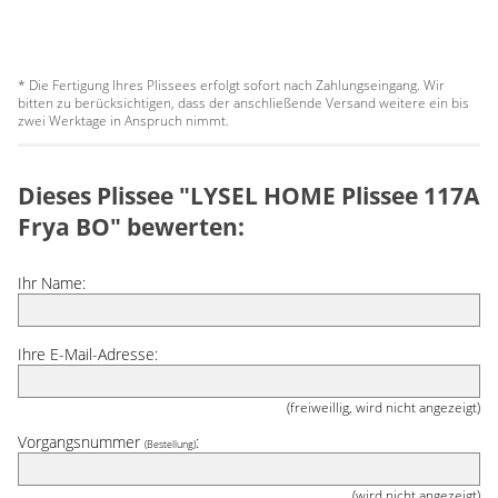
* Die Fertigung Ihres Plissees erfolgt sofort nach Zahlungseingang. Wir
bitten zu berücksichtigen, dass der anschließende Versand weitere ein bis
zwei Werktage in Anspruch nimmt.
Dieses Plissee "LYSEL HOME Plissee 117A
Frya BO" bewerten:
Ihr Name:
Ihre E-Mail-Adresse:
(freiweillig, wird nicht angezeigt)
Vorgangsnummer
:
(Bestellung)
(wird nicht angezeigt)