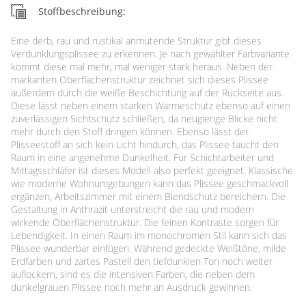
Stoffbeschreibung:
Eine derb, rau und rustikal anmutende Struktur gibt dieses
Verdunklungsplissee zu erkennen. Je nach gewählter Farbvariante
kommt diese mal mehr, mal weniger stark heraus. Neben der
markanten Oberflächenstruktur zeichnet sich dieses Plissee
außerdem durch die weiße Beschichtung auf der Rückseite aus.
Diese lässt neben einem starken Wärmeschutz ebenso auf einen
zuverlässigen Sichtschutz schließen, da neugierige Blicke nicht
mehr durch den Stoff dringen können. Ebenso lässt der
Plisseestoff an sich kein Licht hindurch, das Plissee taucht den
Raum in eine angenehme Dunkelheit. Für Schichtarbeiter und
Mittagsschläfer ist dieses Modell also perfekt geeignet. Klassische
wie moderne Wohnumgebungen kann das Plissee geschmackvoll
ergänzen, Arbeitszimmer mit einem Blendschutz bereichern. Die
Gestaltung in Anthrazit unterstreicht die rau und modern
wirkende Oberflächenstruktur. Die feinen Kontraste sorgen für
Lebendigkeit. In einen Raum im monochromen Stil kann sich das
Plissee wunderbar einfügen. Während gedeckte Weißtöne, milde
Erdfarben und zartes Pastell den tiefdunklen Ton noch weiter
auflockern, sind es die intensiven Farben, die neben dem
dunkelgrauen Plissee noch mehr an Ausdruck gewinnen.