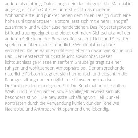
andere als eintönig. Dafür sorgt allein das pflegeleichte Material in
angesagter Crush Optik. Es unterstreicht das moderne
Wohnambiente und punktet neben dem tollen Design durch eine
hohe Funktionalität: Der Faltstore lässt sich mit einem Handgriff
zusammen- und wieder auseinanderziehen. Das Polyestergewebe
ist feuchtraumgeeignet und bietet optimalen Sichtschutz. Auf der
anderen Seite kann der Behang effektvoll mit Licht und Schatten
spielen und überall eine freundliche Wohlfühlatmosphäre
verbreiten. Kleine Räume profitieren ebenso davon wie Küche und
Bad. Der Fensterschmuck ist feucht abwischbar. Dieses
lichtdurchlässige Plissee in sanftem Graubeige trägt zu einer
ruhigen und wohltuenden Atmosphäre bei. Der ansprechende,
natürliche Farbton integriert sich harmonisch und elegant in die
Raumgestaltung und ermöglicht die Umsetzung kreativer
Dekorationsideen im eigenen Stil. Die Kombination mit sanften
Weiß- und Cremenuancen sowie Vanillegelb erweist sich als
besonders stilvoll. Die bewusste Schaffung von Hell-Dunkel-
Kontrasten durch die Verwendung kühler, dunkler Töne wie
Nachtblau und Anthrazit wirkt spannend und lebendig.