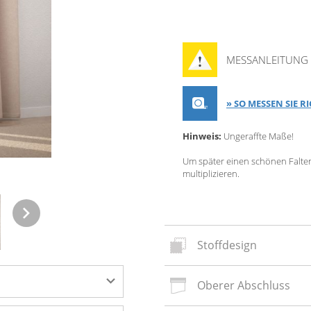
MESSANLEITUNG 
» SO MESSEN SIE R
Hinweis:
Ungeraffte Maße!
Um später einen schönen Faltenw
multiplizieren.
Stoffdesign
oberer Abschluss
Neues
Stoffd