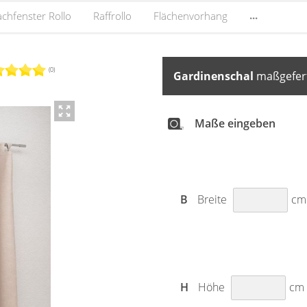
...
chfenster Rollo
Raffrollo
Flächenvorhang
(0)
Gardinenschal
maßgefert
Maße eingeben
B
Breite
cm
H
Höhe
cm