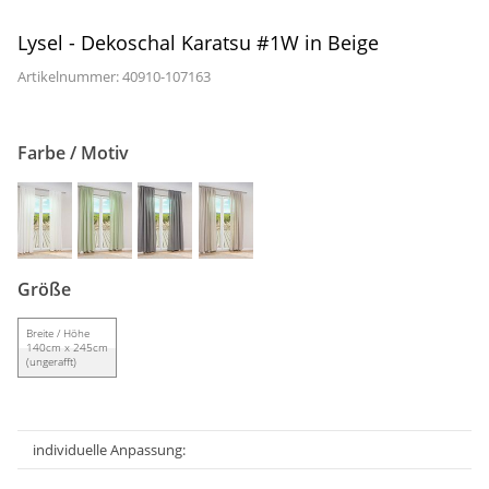
Gardinenstange
Lysel - Dekoschal Karatsu #1W in Beige
Stoffe
Artikelnummer: 40910-
107163
Panneaux
Farbe / Motiv
Größe
Breite / Höhe
140cm x 245cm
(ungerafft)
individuelle Anpassung: