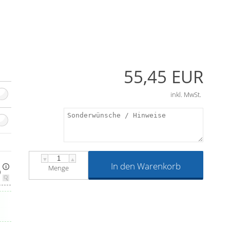
55,45 EUR
inkl. MwSt.
▼
▲
In den Warenkorb
Menge
)