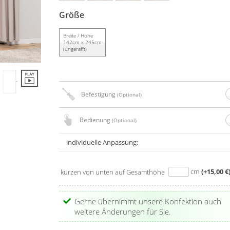
Größe
Breite / Höhe
142cm x 245cm
(ungerafft)
Befestigung
(Optional)
Bedienung
(Optional)
individuelle Anpassung:
cm
(+15,00 €
kürzen von unten auf Gesamthöhe
Gerne übernimmt unsere Konfektion auch
weitere Änderungen für Sie.