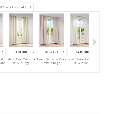
NEN AUCH GEFALLEN
9,90 EUR
55,45 EUR
66,45 EUR
40,91
el
Abini - Lysel Ösenschal
Lysel - Dekoschal Ocara
Lysel - Dekoschal Lagoa
Flächen
Sand
#1W in Beige
#1W in beige
#1W in natur
Farbverl