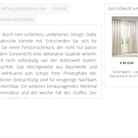
ARTIKELEIGENSCHAFTEN
PFLEGE
DAS KÖNNTE IH
N UND MONTIEREN
t durch sein schlichtes, unifarbenes Design. Dafür
raktische Vorteile mit. Entscheiden Sie sich für
n Sie einen Fensterschmuck, der nicht nur passiv
dem Sonnenlicht eine dekorative Qualität verleiht.
 nicht vollständig von der Außenwelt isoliert,
9,90 EUR
eleuchtet. Das Mischgewebe aus Baumwolle und
Seidenglanz - Lys
 wohltuend zum Schutz Ihrer Privatsphäre bei.
Ösenschal #1W in 
tlicher Beleuchtung sind für neugierige Nachbarn
 erkennbar. Ein weiteres herausragendes Merkmal
henstruktur und der weiche Fall des Stoffes. Der
chem Multifunktionsband ausgestattet, welches ein
ewährleistet. Zubehör wie Gardinenstangen oder
en finden Sie in unserem Shop. Der Schal ist
t und kann bequem in der Waschmaschine gereinigt
sfalls langweilig: Beige gehört zu den Farben, die