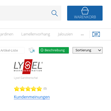
WARENKORB
...
gardinen
Lamellenvorhang
Jalousien
Beschreibung
Artikel-Liste
Lysel Gardinenschal
(0)
Kundenmeinungen