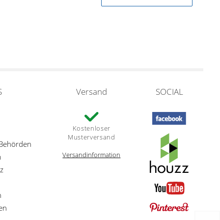
S
Versand
SOCIAL
Kostenloser
Musterversand
 Behörden
Versandinformation
m
z
n
en