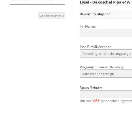
Lysel - Dekoschal Pipa #1W 
scheinbar nie aus der 
Nuance dieses Schals w
Bewertung abgeben:
Alle Filter löschen x
oder gar bieder.Verbi
einem tiefen Schwar
Ihr Name:
vielfarbige Stimmungen.
Ihre E-Mail-Adresse:
Vorgangsnummer
:
(Bestellung)
Spam-Schutz:
'd84'
Bitte hier
(ohne Anführungsstrich