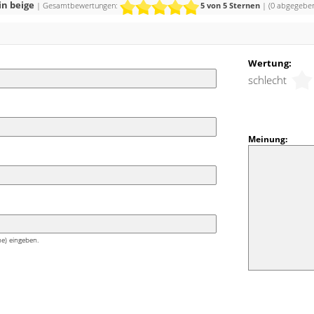
in beige
| Gesamtbewertungen:
5
von 5 Sternen
| (
0
abgegeben
Mode kommen. Die ruhige, frische und eher kühle
irkt zwar umhüllend, aber keineswegs bedrängend
ndungen mit Rot, einem aufgehellten Grün oder
z erzeugen ausgesprochen harmonische, aber
Wertung:
schlecht
Meinung:
e) eingeben.