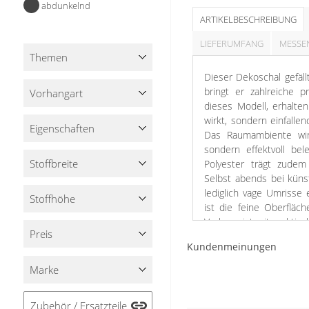
abdunkelnd
Stoffe
ARTIKELBESCHREIBUNG
Panneaux
LIEFERUMFANG
MESSE
Themen
Dieser Dekoschal gefäll
bringt er zahlreiche p
Vorhangart
dieses Modell, erhalte
wirkt, sondern einfallen
Eigenschaften
Das Raumambiente wird
sondern effektvoll b
Stoffbreite
Polyester trägt zudem
Selbst abends bei küns
lediglich vage Umrisse
Stoffhöhe
ist die feine Oberfläc
Vorhang ist mit praktis
Preis
schnelles Aufhängen g
Kundenmeinungen
dekorative Zierspang
erfreulich pflegeleich
Marke
werden.
Zubehör / Ersatzteile
Ruhig, subtil aber keine