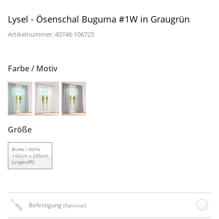
Gardinenstange
Lysel - Ösenschal Buguma #1W in Graugrün
Stoffe
Artikelnummer: 40746-
106725
Panneaux
Farbe / Motiv
Größe
Breite / Höhe
142cm x 245cm
(ungerafft)
Befestigung
(Optional)