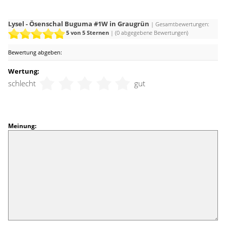
Lysel - Ösenschal Buguma #1W in Graugrün
| Gesamtbewertungen:
5
von 5 Sternen
| (
0
abgegebene Bewertungen)
Bewertung abgeben:
Wertung:
schlecht
gut
Meinung: