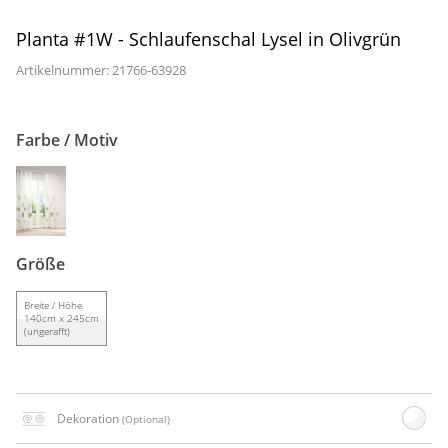
Gardinenstange
Planta #1W - Schlaufenschal Lysel in Olivgrün
Stoffe
Artikelnummer: 21766-
63928
Panneaux
Farbe / Motiv
Größe
Breite / Höhe
140cm x 245cm
(ungerafft)
Dekoration
(Optional)