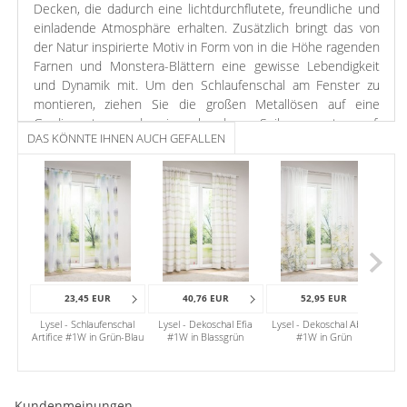
Decken, die dadurch eine lichtdurchflutete, freundliche und
einladende Atmosphäre erhalten. Zusätzlich bringt das von
der Natur inspirierte Motiv in Form von in die Höhe ragenden
Farnen und Monstera-Blättern eine gewisse Lebendigkeit
und Dynamik mit. Um den Schlaufenschal am Fenster zu
montieren, ziehen Sie die großen Metallösen auf eine
Gardinenstange oder ein vorhandenes Seilspannsystem auf.
DAS KÖNNTE IHNEN AUCH GEFALLEN
Bei Bedarf können Sie den Stoff schonend bei 30 Grad
waschen.
Die sich im unteren Bereich des Schlaufenschals
befindenden Farn- und Monsterablätter sind aufgestickt und
in einem milden Grünbraun gestaltet. Das natürliche Flair
wird von dem luftig-leichten Gewebe des durchscheinenden
Vorhangs unterstrichen, der den Raum bereichert und
aufleben lässt. Mit echten Zimmerpflanzen, Strohhockern
23,45 EUR
40,76 EUR
52,95 EUR
oder Rattanmöbeln können Sie den Look weiter ausbauen.
Lysel - Schlaufenschal
Lysel - Dekoschal Efia
Lysel - Dekoschal Abbie
Ebenso gut passen Holzmöbel, sowohl naturbelassen als
Artifice #1W in Grün-Blau
#1W in Blassgrün
#1W in Grün
Qual
auch mit weißer Lasur. Als Farben nehmen Sie am besten
warmes Senfgelb, mildes Beige, Creme und Sand heran.
Kundenmeinungen