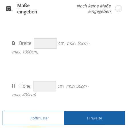
Maße
eingeben
B
Breite
cm
(min. 60cm -
max. 1000cm)
H
Höhe
cm
(min. 30cm -
max. 400cm)
Stoffmuster
Hinweise
MESSANLEITUNG BEACHTEN!