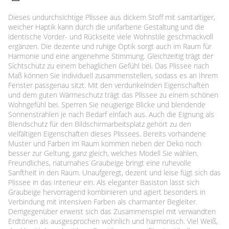
Dieses undurchsichtige Plissee aus dickem Stoff mit samtartiger,
weicher Haptik kann durch die unifarbene Gestaltung und die
identische Vorder- und Rückseite viele Wohnstile geschmackvoll
ergänzen. Die dezente und ruhige Optik sorgt auch im Raum für
Harmonie und eine angenehme Stimmung. Gleichzeitig trägt der
Sichtschutz zu einem behaglichen Gefühl bei. Das Plissee nach
Maß können Sie individuell zusammenstellen, sodass es an Ihrem
Fenster passgenau sitzt. Mit den verdunkelnden Eigenschaften
und dem guten Wärmeschutz trägt das Plissee zu einem schönen
Wohngefühl bei. Sperren Sie neugierige Blicke und blendende
Sonnenstrahlen je nach Bedarf einfach aus. Auch die Eignung als
Blendschutz für den Bildschirmarbeitsplatz gehört zu den
vielfältigen Eigenschaften dieses Plissees. Bereits vorhandene
Muster und Farben im Raum kommen neben der Deko noch
besser zur Geltung, ganz gleich, welches Modell Sie wählen.
Freundliches, naturnahes Graubeige bringt eine ruhevolle
Sanftheit in den Raum. Unaufgeregt, dezent und leise fügt sich das
Plissee in das Interieur ein. Als eleganter Basiston lässt sich
Graubeige hervorragend kombinieren und agiert besonders in
Verbindung mit intensiven Farben als charmanter Begleiter.
Demgegenüber erweist sich das Zusammenspiel mit verwandten
Erdtönen als ausgesprochen wohnlich und harmonisch. Viel Weiß,