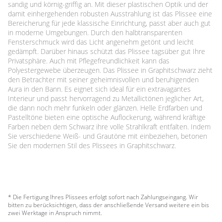
sandig und körnig-griffig an. Mit dieser plastischen Optik und der
damit einhergehenden robusten Ausstrahlung ist das Plissee eine
Bereicherung für jede klassische Einrichtung, passt aber auch gut
in moderne Umgebungen. Durch den halbtransparenten
Fensterschmuck wird das Licht angenehm getönt und leicht
gedämpft. Darüber hinaus schützt das Plissee tagsüber gut Ihre
Privatsphäre. Auch mit Pflegefreundlichkeit kann das
Polyestergewebe überzeugen. Das Plissee in Graphitschwarz zieht
den Betrachter mit seiner geheimnisvollen und beruhigenden
Aura in den Bann. Es eignet sich ideal für ein extravagantes
Interieur und passt hervorragend zu Metallictönen jeglicher Art,
die dann noch mehr funkeln oder glänzen. Helle Erdfarben und
Pastelltöne bieten eine optische Auflockerung, während kräftige
Farben neben dem Schwarz ihre volle Strahlkraft entfalten. Indem
Sie verschiedene Weiß- und Grautöne mit einbeziehen, betonen
Sie den modernen Stil des Plissees in Graphitschwarz.
* Die Fertigung Ihres Plissees erfolgt sofort nach Zahlungseingang. Wir
bitten zu berücksichtigen, dass der anschließende Versand weitere ein bis
zwei Werktage in Anspruch nimmt.