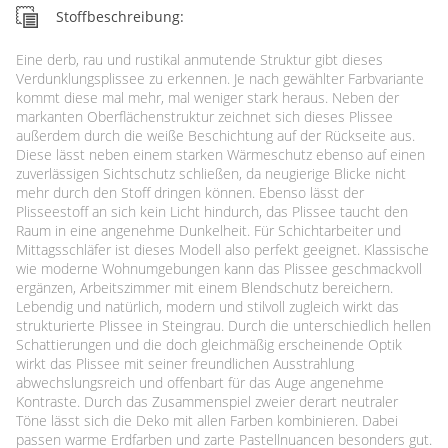
Stoffbeschreibung:
Eine derb, rau und rustikal anmutende Struktur gibt dieses
Verdunklungsplissee zu erkennen. Je nach gewählter Farbvariante
kommt diese mal mehr, mal weniger stark heraus. Neben der
markanten Oberflächenstruktur zeichnet sich dieses Plissee
außerdem durch die weiße Beschichtung auf der Rückseite aus.
Diese lässt neben einem starken Wärmeschutz ebenso auf einen
zuverlässigen Sichtschutz schließen, da neugierige Blicke nicht
mehr durch den Stoff dringen können. Ebenso lässt der
Plisseestoff an sich kein Licht hindurch, das Plissee taucht den
Raum in eine angenehme Dunkelheit. Für Schichtarbeiter und
Mittagsschläfer ist dieses Modell also perfekt geeignet. Klassische
wie moderne Wohnumgebungen kann das Plissee geschmackvoll
ergänzen, Arbeitszimmer mit einem Blendschutz bereichern.
Lebendig und natürlich, modern und stilvoll zugleich wirkt das
strukturierte Plissee in Steingrau. Durch die unterschiedlich hellen
Schattierungen und die doch gleichmäßig erscheinende Optik
wirkt das Plissee mit seiner freundlichen Ausstrahlung
abwechslungsreich und offenbart für das Auge angenehme
Kontraste. Durch das Zusammenspiel zweier derart neutraler
Töne lässt sich die Deko mit allen Farben kombinieren. Dabei
passen warme Erdfarben und zarte Pastellnuancen besonders gut.