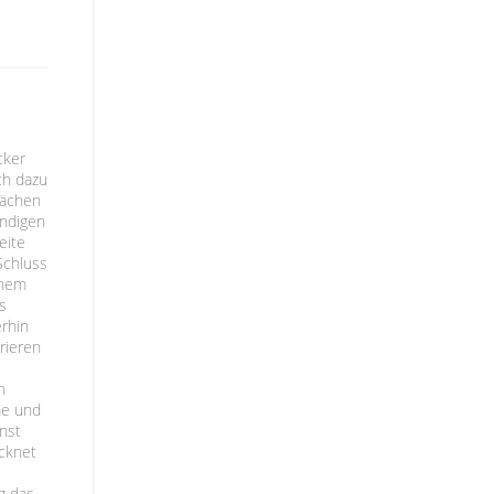
-
cker
ch dazu
lächen
endigen
eite
Schluss
inem
s
rhin
rieren
n
me und
nst
ocknet
n
g das