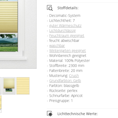
Stoffdetails:
Decomatic-System
Lichtechtheit: 7
guter Wärmeschutz
Lichtdurchlässig
Feuchtraum geeignet
feucht abwischbar
waschbar
Wintergarten geeignet
Wohnbereich geeignet
Material: 100% Polyester
Stoffbreite: 2300 mm
Faltenbreite: 20 mm
Musterung:
Crush
Grundfarbton: Gelb
Farbton: blassgelb
Rückseite: perlex
Schnurfarbe: Apricot
Preisgruppe: 1
Lichttechnische Werte: