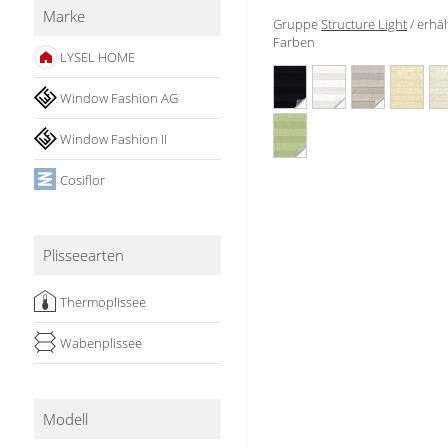
Marke
Stoffe
Gruppe
Structure Light
/ erhäl
Farben
LYSEL HOME
Panneaux
Window Fashion AG
Window Fashion II
Cosiflor
Plisseearten
Thermoplissee
Wabenplissee
Modell