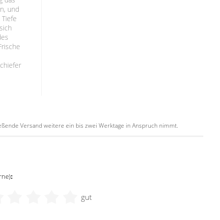
n, und
 Tiefe
sich
des
Frische
-
chiefer
hließende Versand weitere ein bis zwei Werktage in Anspruch nimmt.
rne)
:
gut