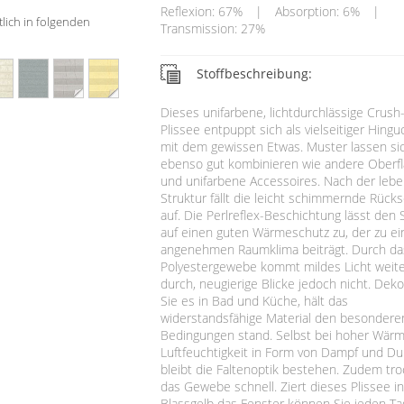
Reflexion: 67%
|
Absorption: 6%
|
tlich in folgenden
Transmission: 27%
Stoffbeschreibung:
Dieses unifarbene, lichtdurchlässige Crush
Plissee entpuppt sich als vielseitiger Hingu
mit dem gewissen Etwas. Muster lassen si
ebenso gut kombinieren wie andere Oberf
und unifarbene Accessoires. Nach der leb
Struktur fällt die leicht schimmernde Rücks
auf. Die Perlreflex-Beschichtung lässt den 
auf einen guten Wärmeschutz zu, der zu e
angenehmen Raumklima beiträgt. Durch da
Polyestergewebe kommt mildes Licht weite
durch, neugierige Blicke jedoch nicht. Deko
Sie es in Bad und Küche, hält das
widerstandsfähige Material den besondere
Bedingungen stand. Selbst bei hoher Wär
Luftfeuchtigkeit in Form von Dampf und Du
bleibt die Faltenoptik bestehen. Zudem tr
das Gewebe schnell. Ziert dieses Plissee i
Blassgelb das Fenster können Sie jeden Ta