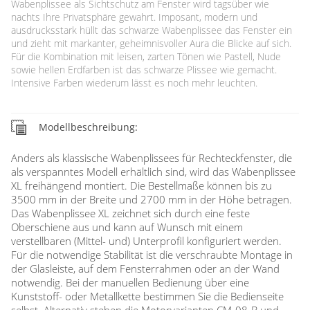
Wabenplissee als Sichtschutz am Fenster wird tagsüber wie
nachts Ihre Privatsphäre gewahrt. Imposant, modern und
ausdrucksstark hüllt das schwarze Wabenplissee das Fenster ein
und zieht mit markanter, geheimnisvoller Aura die Blicke auf sich.
Für die Kombination mit leisen, zarten Tönen wie Pastell, Nude
sowie hellen Erdfarben ist das schwarze Plissee wie gemacht.
Intensive Farben wiederum lässt es noch mehr leuchten.
Modellbeschreibung:
Anders als klassische Wabenplissees für Rechteckfenster, die
als verspanntes Modell erhältlich sind, wird das Wabenplissee
XL freihängend montiert. Die Bestellmaße können bis zu
3500 mm in der Breite und 2700 mm in der Höhe betragen.
Das Wabenplissee XL zeichnet sich durch eine feste
Oberschiene aus und kann auf Wunsch mit einem
verstellbaren (Mittel- und) Unterprofil konfiguriert werden.
Für die notwendige Stabilität ist die verschraubte Montage in
der Glasleiste, auf dem Fensterrahmen oder an der Wand
notwendig. Bei der manuellen Bedienung über eine
Kunststoff- oder Metallkette bestimmen Sie die Bedienseite
selbst. Alternativ stehen die Motorvarianten CM-08-B und