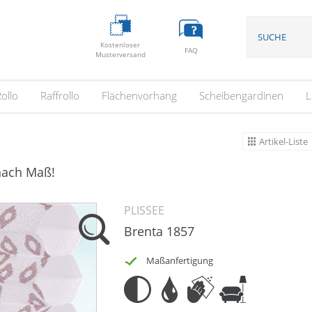
Kostenloser
FAQ
Musterversand
ollo
Raffrollo
Flächenvorhang
Scheibengardinen
L
Artikel-Liste
 nach Maß!
PLISSEE
Brenta 1857
Maßanfertigung