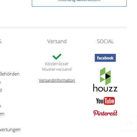
S
Versand
SOCIAL
Kostenloser
Musterversand
 Behörden
Versandinformation
m
z
n
en
ewertungen