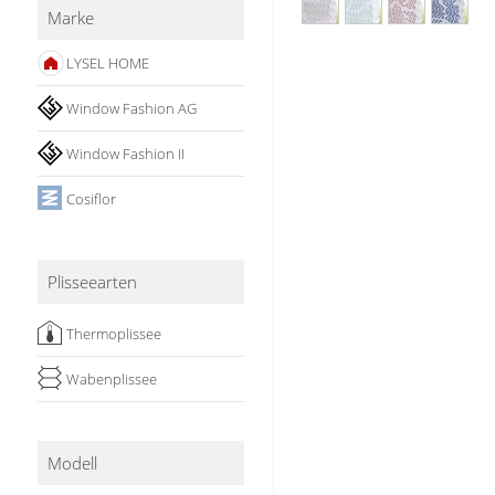
Marke
Stoffe
LYSEL HOME
Panneaux
Window Fashion AG
Window Fashion II
Cosiflor
Plisseearten
Thermoplissee
Wabenplissee
Modell