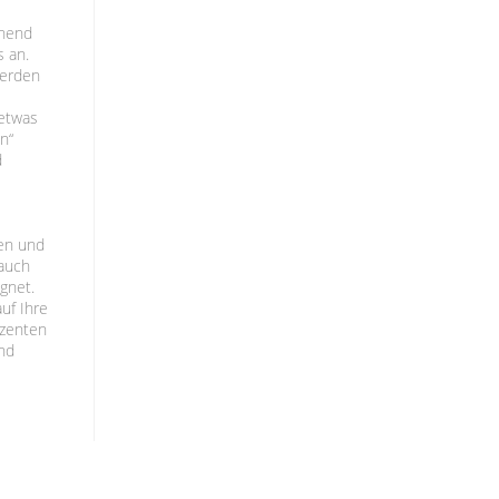
chend
s an.
werden
 etwas
n“
d
den und
 auch
gnet.
uf Ihre
ezenten
und