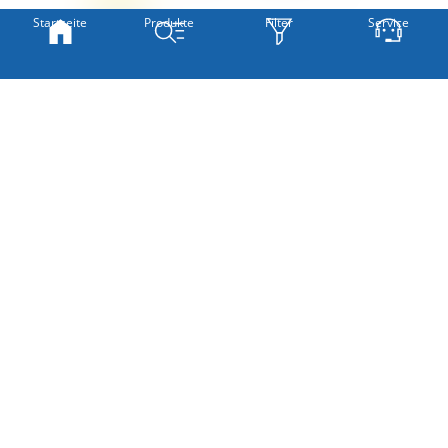
Startseite
Produkte
Filter
Service
» SO MESSEN SIE RICHTIG
Hinweis:
Ungeraffte Maße!
Um später einen schönen Faltenwurf zu erhalten, empfehlen wir,
das ermittelte Maß mit 2 oder 1,5 zu multiplizieren.
Weiter
Bavicora #2T von Lysel -
Stoffdesign
Dekoschal in altrosa
oberer Abschluss
Neues
Stoffdesign
Auswahl Gardinenband
Der Vorhang wird nach Kundenwunsch individuell
unterer Abschluss