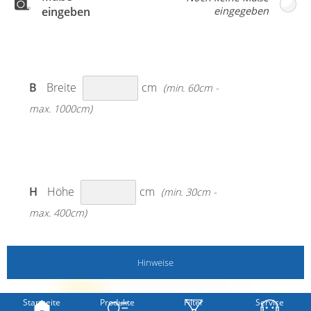
ein schönes Wohngefühl.
eingeben
B
Breite
cm
(min. 60cm -
max. 1000cm)
H
Höhe
cm
(min. 30cm -
max. 400cm)
Hinweise
MESSANLEITUNG BEACHTEN!
Startseite
Produkte
Filter
Service