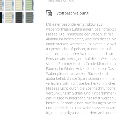
Transmission: 0%
Stoffbeschreibung:
Mit einer besonderen Struktur aus
wabenförmigen Luftkammern beeindruckt 
Plissee. Die Innenseite der Waben ist mit
Aluminium beschichtet, wodurch dieses Mo
einen starken Wärmeschutz bietet. Die W
fungieren als Luftpolster, in dem die Luft
zirkulieren kann. Der Wärmeaustausch am
Fenster wird verringert. Auf diese Weise la
sich im Sommer Kosten für die Klimatisier
Räume, im Winter Heizkosten sparen. Das
Wabenplissee mit weißer Rückseite ist
abdunkelnd. Da die Spannschnüre im Inne
verlaufen, tritt nicht wie bei herkömmliche
Plissees Licht durch die Spannschnurlöcher
Verdunklung im Schlaf- und Kinderzimmer 
das Plissee wunderbar eingesetzt werden 
bietet außerdem einen zuverlässigen Sicht
und Blendschutz. Das Wabenplissee in zar
filigranem Hellgrau verleiht dem Ambiente 