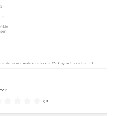
h
lässt
die
Milde
rgen
hließende Versand weitere ein bis zwei Werktage in Anspruch nimmt.
rne)
:
gut