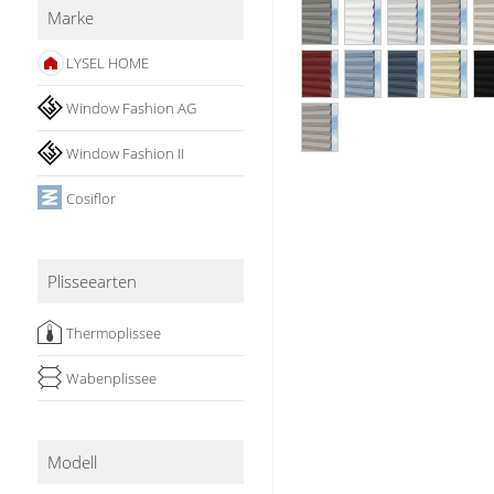
Marke
Stoffe
LYSEL HOME
Panneaux
Window Fashion AG
Window Fashion II
Cosiflor
Plisseearten
Thermoplissee
Wabenplissee
Modell