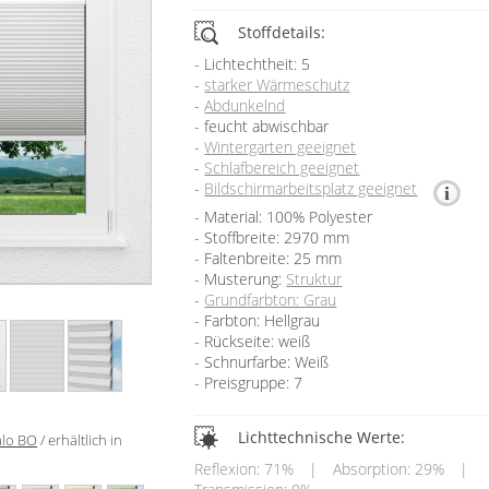
Stoffdetails:
Lichtechtheit: 5
starker Wärmeschutz
Abdunkelnd
feucht abwischbar
Wintergarten geeignet
Schlafbereich geeignet
Bildschirmarbeitsplatz geeignet
Material: 100% Polyester
Stoffbreite: 2970 mm
Faltenbreite: 25 mm
Musterung:
Struktur
Grundfarbton: Grau
Farbton: Hellgrau
Rückseite: weiß
Schnurfarbe: Weiß
Preisgruppe: 7
Lichttechnische Werte:
lo BO
/ erhältlich in
Reflexion: 71%
|
Absorption: 29%
|