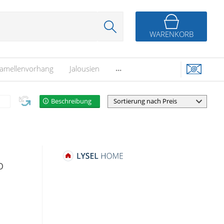
WARENKORB
...
amellenvorhang
Jalousien
Beschreibung
O