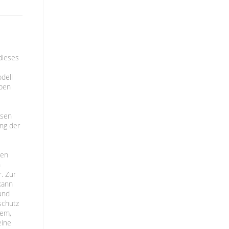
dieses
dell
aben
ssen
ung der
ren
n
. Zur
kann
und
schutz
tem,
eine