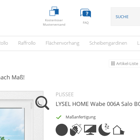
Kostenloser
FAQ
Musterversand
ollo
Raffrollo
Flächenvorhang
Scheibengardinen
L
Artikel-Liste
 nach Maß!
PLISSEE
LYSEL HOME Wabe 006A Salo B
Maßanfertigung