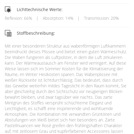
Lichttechnische Werte:
Reflexion: 66%
|
Absorption: 14%
|
Transmission: 20%
Stoffbeschreibung:
Mit einer besonderen Struktur aus wabenförmigen Luftkammern
beeindruckt dieses Plissee und bietet einen guten Wärmeschutz.
Die Waben fungieren als Luftpolster, in dem die Luft zirkulieren
kann. Der Wärmeaustausch am Fenster wird verringert. Auf diese
Weise lassen sich im Sommer Kosten für die Klimatisierung der
Räume, im Winter Heizkosten sparen. Das Wabenplissee mit
weißer Rückseite ist lichtdurchlässig. Das bedeutet, dass durch
das Gewebe weiterhin mildes Tageslicht in den Raum kommt, Sie
aber gleichzeitig durch den Sichtschutz vor neugierigen Blicken
bewahrt bleiben, und zwar tagsüber wie nachts. Das zarte
Mintgrün des Stoffes versprüht schüchterne Eleganz und
Leichtigkeit, es schafft eine inspirierende und wohltuende
Atmosphäre. Die Kombination mit verwandten Grüntönen und
Abstufungen von Weiß bietet sich hier besonders an. Zarte
Pastellnuancen wie Rosé greifen den frühlingshaften Charakter
auf; mit zeitlosem Grau und kupferfarbenen Accessoires lassen