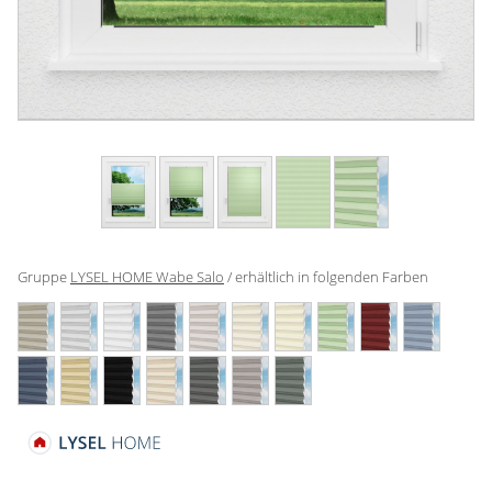
Gardinenstange
Stoffe
Panneaux
Gruppe
LYSEL HOME Wabe Salo
/ erhältlich in folgenden Farben