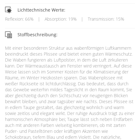
Lichttechnische Werte:
Reflexion: 66%
|
Absorption: 19%
|
Transmission: 15%
Stoffbeschreibung:
Mit einer besonderen Struktur aus wabenförmigen Luftkammern
beeindruckt dieses Plissee und bietet einen guten Wärmeschutz.
Die Waben fungieren als Luftpolster, in dem die Luft zirkulieren
kann. Der Wärmeaustausch am Fenster wird verringert. Auf diese
Weise lassen sich im Sommer Kosten für die Klimatisierung der
Räume, im Winter Heizkosten sparen. Das Wabenplissee mit
weißer Rückseite ist lichtdurchlässig. Das bedeutet, dass durch
das Gewebe weiterhin mildes Tageslicht in den Raum kommt, Sie
aber gleichzeitig durch den Sichtschutz vor neugierigen Blicken
bewahrt bleiben, und zwar tagsüber wie nachts. Dieses Plissee ist
in edlem Taupe gestaltet, das gleichzeitig wohnlich und warm
sowie zeitlos und elegant wirkt. Der ruhige Ausdruck trägt zu einer
harmonischen Atmosphäre bei; Taupe lässt sich neben Erdfarben
auch mit anderen Farben vielseitig kombinieren, ob mit zarten
Puder- und Pastelltönen oder kräftigen Akzenten wie
Schokobraun, tiefem Blau und edlem Violett. Die natürliche,