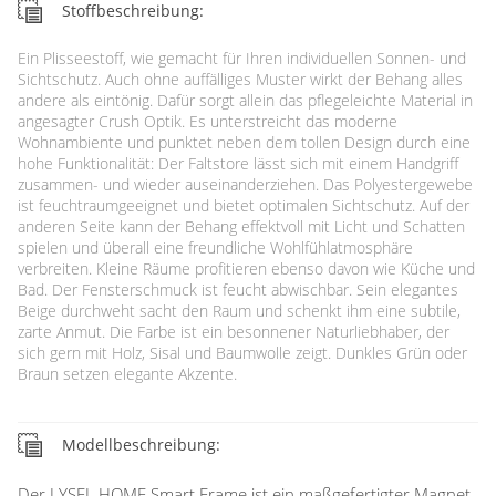
Stoffbeschreibung:
Ein Plisseestoff, wie gemacht für Ihren individuellen Sonnen- und
Sichtschutz. Auch ohne auffälliges Muster wirkt der Behang alles
andere als eintönig. Dafür sorgt allein das pflegeleichte Material in
angesagter Crush Optik. Es unterstreicht das moderne
Wohnambiente und punktet neben dem tollen Design durch eine
hohe Funktionalität: Der Faltstore lässt sich mit einem Handgriff
zusammen- und wieder auseinanderziehen. Das Polyestergewebe
ist feuchtraumgeeignet und bietet optimalen Sichtschutz. Auf der
anderen Seite kann der Behang effektvoll mit Licht und Schatten
spielen und überall eine freundliche Wohlfühlatmosphäre
verbreiten. Kleine Räume profitieren ebenso davon wie Küche und
Bad. Der Fensterschmuck ist feucht abwischbar. Sein elegantes
Beige durchweht sacht den Raum und schenkt ihm eine subtile,
zarte Anmut. Die Farbe ist ein besonnener Naturliebhaber, der
sich gern mit Holz, Sisal und Baumwolle zeigt. Dunkles Grün oder
Braun setzen elegante Akzente.
Modellbeschreibung:
Der LYSEL HOME Smart Frame ist ein maßgefertigter Magnet-