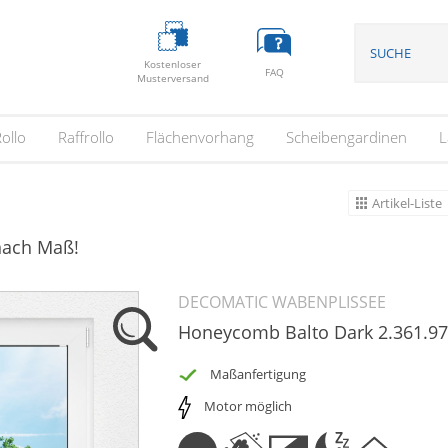
Kostenloser
FAQ
Musterversand
ollo
Raffrollo
Flächenvorhang
Scheibengardinen
L
Artikel-Liste
 nach Maß!
DECOMATIC WABENPLISSEE
Honeycomb Balto Dark 2.361.9
Maßanfertigung
Motor möglich