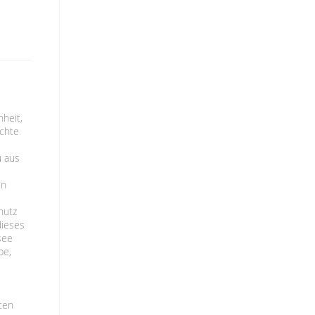
heit,
ichte
u aus
en
hutz
dieses
see
be,
ten