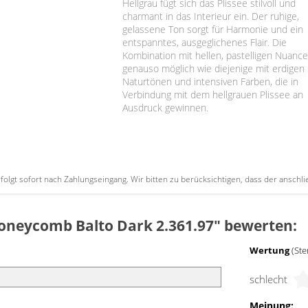
Hellgrau fügt sich das Plissee stilvoll und
charmant in das Interieur ein. Der ruhige,
gelassene Ton sorgt für Harmonie und ein
entspanntes, ausgeglichenes Flair. Die
Kombination mit hellen, pastelligen Nuance
genauso möglich wie diejenige mit erdigen
Naturtönen und intensiven Farben, die in
Verbindung mit dem hellgrauen Plissee an
Ausdruck gewinnen.
erfolgt sofort nach Zahlungseingang. Wir bitten zu berücksichtigen, dass der ansc
Honeycomb Balto Dark 2.361.97" bewerten:
Wertung
(Ste
schlecht
Meinung: