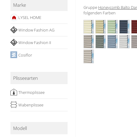
Marke
Stoffe
Gruppe
Honeycomb Balto Da
folgenden Farben
LYSEL HOME
Panneaux
Window Fashion AG
Window Fashion II
Cosiflor
Plisseearten
Thermoplissee
Wabenplissee
Modell