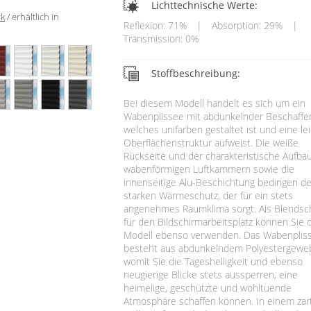
Lichttechnische Werte:
rk
/ erhältlich in
Reflexion: 71%
|
Absorption: 29%
|
Transmission: 0%
Stoffbeschreibung:
Bei diesem Modell handelt es sich um ein
Wabenplissee mit abdunkelnder Beschaffen
welches unifarben gestaltet ist und eine le
Oberflächenstruktur aufweist. Die weiße
Rückseite und der charakteristische Aufba
wabenförmigen Luftkammern sowie die
innenseitige Alu-Beschichtung bedingen d
starken Wärmeschutz, der für ein stets
angenehmes Raumklima sorgt. Als Blendsc
für den Bildschirmarbeitsplatz können Sie 
Modell ebenso verwenden. Das Wabenplis
besteht aus abdunkelndem Polyestergewe
womit Sie die Tageshelligkeit und ebenso
neugierige Blicke stets aussperren, eine
heimelige, geschützte und wohltuende
Atmosphäre schaffen können. In einem zar