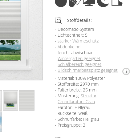
Stoffdetails:
Decomatic-System
Lichtechtheit: 5
starker Wärmeschutz
Abdunkelnd
feucht abwischbar
Wintergarten geeignet
Schlafbereich geeignet
Bildschirmarbeitsplatz geeignet
Material: 100% Polyester
Stoffbreite: 2970 mm
Faltenbreite: 25 mm
Musterung:
Struktur
Grundfarbton: Grau
Farbton: Hellgrau
Rückseite: weiß
Schnurfarbe: Hellgrau
Preisgruppe: 2