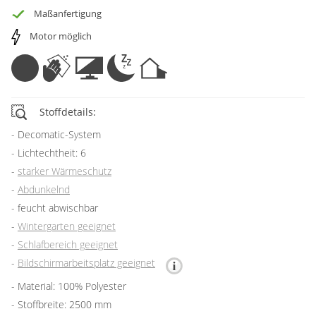
Maßanfertigung
Motor möglich
Stoffdetails:
Decomatic-System
Lichtechtheit: 6
starker Wärmeschutz
Abdunkelnd
feucht abwischbar
Wintergarten geeignet
Schlafbereich geeignet
Bildschirmarbeitsplatz geeignet
Material: 100% Polyester
Stoffbreite: 2500 mm