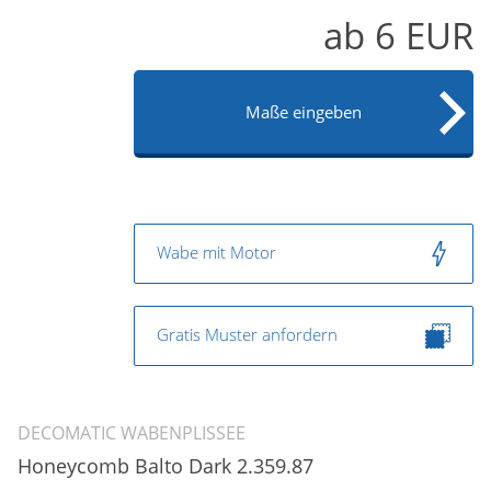
ab
6
EUR
Maße eingeben
Wabe mit Motor
Gratis Muster anfordern
DECOMATIC WABENPLISSEE
Honeycomb Balto Dark 2.359.87