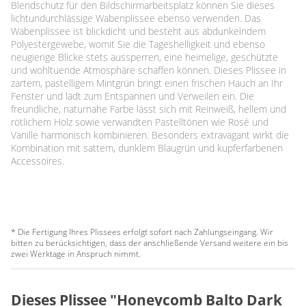
Blendschutz für den Bildschirmarbeitsplatz können Sie dieses
lichtundurchlässige Wabenplissee ebenso verwenden. Das
Wabenplissee ist blickdicht und besteht aus abdunkelndem
Polyestergewebe, womit Sie die Tageshelligkeit und ebenso
neugierige Blicke stets aussperren, eine heimelige, geschützte
und wohltuende Atmosphäre schaffen können. Dieses Plissee in
zartem, pastelligem Mintgrün bringt einen frischen Hauch an Ihr
Fenster und lädt zum Entspannen und Verweilen ein. Die
freundliche, naturnahe Farbe lässt sich mit Reinweiß, hellem und
rötlichem Holz sowie verwandten Pastelltönen wie Rosé und
Vanille harmonisch kombinieren. Besonders extravagant wirkt die
Kombination mit sattem, dunklem Blaugrün und kupferfarbenen
Accessoires.
* Die Fertigung Ihres Plissees erfolgt sofort nach Zahlungseingang. Wir
bitten zu berücksichtigen, dass der anschließende Versand weitere ein bis
zwei Werktage in Anspruch nimmt.
Dieses Plissee "Honeycomb Balto Dark