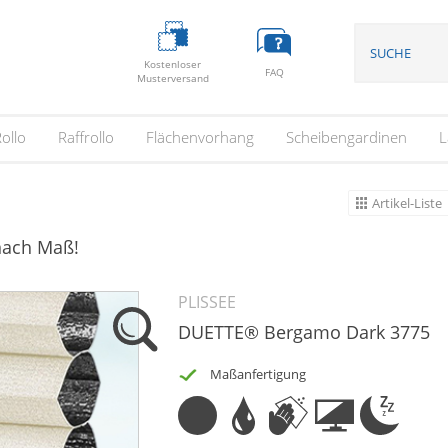
Kostenloser
FAQ
Musterversand
ollo
Raffrollo
Flächenvorhang
Scheibengardinen
L
Artikel-Liste
 nach Maß!
PLISSEE
DUETTE® Bergamo Dark 3775
Maßanfertigung