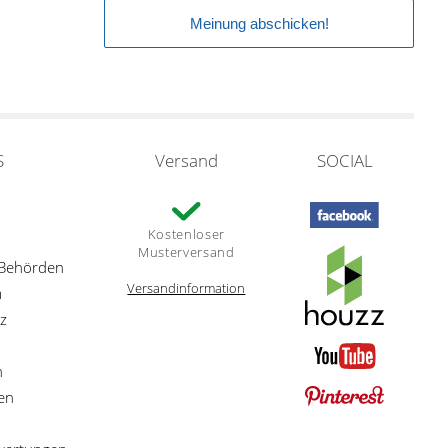
S
Versand
SOCIAL
Kostenloser
Musterversand
 Behörden
Versandinformation
m
z
n
en