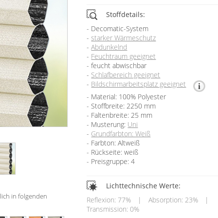
Stoffdetails:
Decomatic-System
starker Wärmeschutz
Abdunkelnd
Feuchtraum geeignet
feucht abwischbar
Schlafbereich geeignet
Bildschirmarbeitsplatz geeignet
Material: 100% Polyester
Stoffbreite: 2250 mm
Faltenbreite: 25 mm
Musterung:
Uni
Grundfarbton: Weiß
Farbton: Altweiß
Rückseite: weiß
Preisgruppe: 4
Lichttechnische Werte:
tlich in folgenden
Reflexion: 77%
|
Absorption: 23%
|
Transmission: 0%