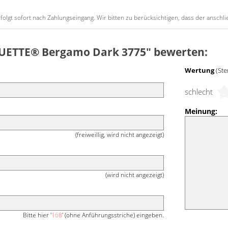
erfolgt sofort nach Zahlungseingang. Wir bitten zu berücksichtigen, dass der ansc
"DUETTE® Bergamo Dark 3775" bewerten:
Wertung
(Ste
schlecht
Meinung:
(freiweillig, wird nicht angezeigt)
(wird nicht angezeigt)
Bitte hier '
168
' (ohne Anführungsstriche) eingeben.