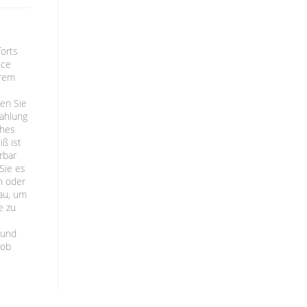
forts
nce
hrem
r
sen Sie
rahlung
ches
iß ist
rbar
Sie es
n oder
rau, um
e zu
 und
 ob