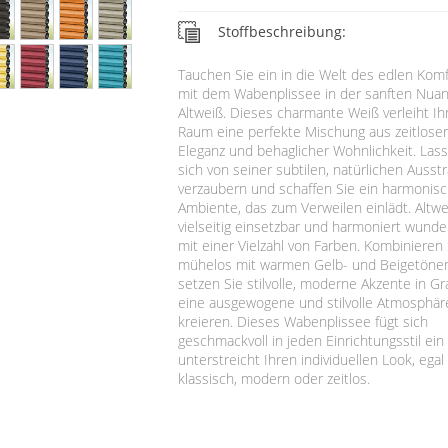
Stoffbeschreibung:
Tauchen Sie ein in die Welt des edlen Kom
mit dem Wabenplissee in der sanften Nua
Altweiß. Dieses charmante Weiß verleiht I
Raum eine perfekte Mischung aus zeitlose
Eleganz und behaglicher Wohnlichkeit. Las
sich von seiner subtilen, natürlichen Ausst
verzaubern und schaffen Sie ein harmonis
Ambiente, das zum Verweilen einlädt. Altwe
vielseitig einsetzbar und harmoniert wunde
mit einer Vielzahl von Farben. Kombinieren 
mühelos mit warmen Gelb- und Beigetöne
setzen Sie stilvolle, moderne Akzente in G
eine ausgewogene und stilvolle Atmosphär
kreieren. Dieses Wabenplissee fügt sich
geschmackvoll in jeden Einrichtungsstil ein
unterstreicht Ihren individuellen Look, egal
klassisch, modern oder zeitlos.