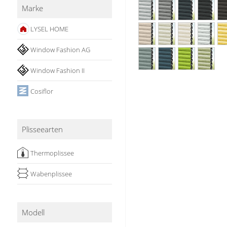
Marke
Stoffe
LYSEL HOME
Panneaux
Window Fashion AG
Window Fashion II
Cosiflor
Plisseearten
Thermoplissee
Wabenplissee
Modell