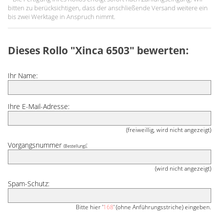
bitten zu berücksichtigen, dass der anschließende Versand weitere ein
bis zwei Werktage in Anspruch nimmt.
Dieses Rollo "Xinca 6503" bewerten:
Ihr Name:
Ihre E-Mail-Adresse:
(freiweillig, wird nicht angezeigt)
Vorgangsnummer
:
(Bestellung)
(wird nicht angezeigt)
Spam-Schutz:
Bitte hier '
168
' (ohne Anführungsstriche) eingeben.