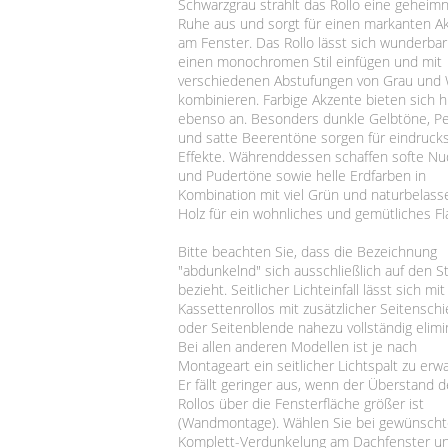
Schwarzgrau strahlt das Rollo eine geheimn
Ruhe aus und sorgt für einen markanten A
am Fenster. Das Rollo lässt sich wunderbar
einen monochromen Stil einfügen und mit
verschiedenen Abstufungen von Grau und
kombinieren. Farbige Akzente bieten sich h
ebenso an. Besonders dunkle Gelbtöne, Pe
und satte Beerentöne sorgen für eindrucks
Effekte. Währenddessen schaffen softe Nu
und Pudertöne sowie helle Erdfarben in
Kombination mit viel Grün und naturbelas
Holz für ein wohnliches und gemütliches Fla
Bitte beachten Sie, dass die Bezeichnung
"abdunkelnd" sich ausschließlich auf den St
bezieht. Seitlicher Lichteinfall lässt sich mi
Kassettenrollos mit zusätzlicher Seitensch
oder Seitenblende nahezu vollständig elimi
Bei allen anderen Modellen ist je nach
Montageart ein seitlicher Lichtspalt zu erw
Er fällt geringer aus, wenn der Überstand 
Rollos über die Fensterfläche größer ist
(Wandmontage). Wählen Sie bei gewünscht
Komplett-Verdunkelung am Dachfenster u