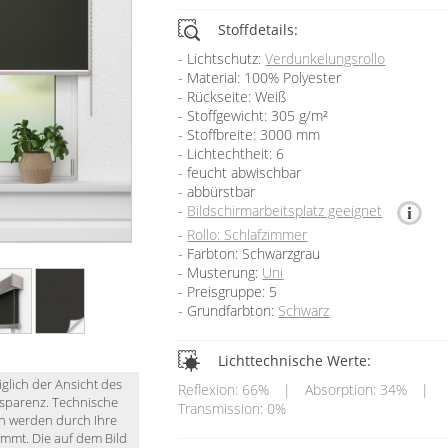
Stoffdetails:
Lichtschutz:
Verdunkelungsrollo
Material: 100% Polyester
Rückseite: Weiß
Stoffgewicht: 305 g/m²
Stoffbreite: 3000 mm
Lichtechtheit: 6
feucht abwischbar
abbürstbar
Bildschirmarbeitsplatz geeignet
Rollo: Schlafzimmer
Farbton: Schwarzgrau
Musterung:
Uni
Preisgruppe: 5
Grundfarbton:
Schwarz
Lichttechnische Werte:
iglich der Ansicht des
Reflexion: 66%
|
Absorption: 34%
|
nsparenz. Technische
Transmission: 0%
en werden durch Ihre
immt. Die auf dem Bild