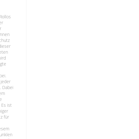
Rollos
er
r
önnen
chutz
dieser
teten
ird
igte
bei.
 jeder
. Dabei
dem
ie
Es ist
niger
z für
iesem
dunklen