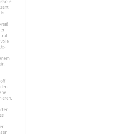
isvolle
kzent
 in
 Weiß
ier
trol
volle
de-
senem
ir.
off
t den
iene
nieren.
arten.
des
er
nser