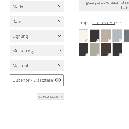
gezeigte Dekoration ist i
Stoffe
Marke
enthalte
Panneaux
Raum
Gruppe
Cincinnati VD
/ erhält
Eignung
Musterung
Material
Zubehör / Ersatzteile
Alle Filter löschen x