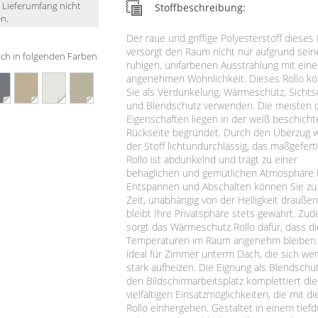
m Lieferumfang nicht
Stoffbeschreibung:
n.
Der raue und griffige Polyesterstoff dieses 
versorgt den Raum nicht nur aufgrund sein
lich in folgenden Farben
ruhigen, unifarbenen Ausstrahlung mit eine
angenehmen Wohnlichkeit. Dieses Rollo k
Sie als Verdunkelung, Wärmeschutz, Sichts
und Blendschutz verwenden. Die meisten 
Eigenschaften liegen in der weiß beschich
Rückseite begründet. Durch den Überzug w
der Stoff lichtundurchlässig, das maßgefert
Rollo ist abdunkelnd und trägt zu einer
behaglichen und gemütlichen Atmosphäre 
Entspannen und Abschalten können Sie zu
Zeit, unabhängig von der Helligkeit draußen
bleibt Ihre Privatsphäre stets gewahrt. Zu
sorgt das Wärmeschutz Rollo dafür, dass d
Temperaturen im Raum angenehm bleiben. 
ideal für Zimmer unterm Dach, die sich we
stark aufheizen. Die Eignung als Blendschut
den Bildschirmarbeitsplatz komplettiert die
vielfältigen Einsatzmöglichkeiten, die mit d
Rollo einhergehen. Gestaltet in einem tief