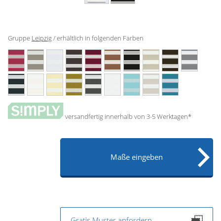
Gardinenstange
Stoffe
Gruppe
Leipzig
/ erhältlich in folgenden Farben
Panneaux
versandfertig innerhalb von 3-5 Werktagen*
Maße eingeben
Gratis Muster anfordern