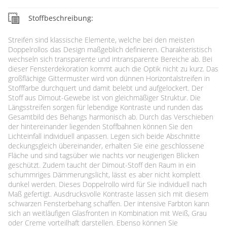
Stoffbeschreibung:
Streifen sind klassische Elemente, welche bei den meisten
Doppelrollos das Design maßgeblich definieren. Charakteristisch
wechseln sich transparente und intransparente Bereiche ab. Bei
dieser Fensterdekoration kommt auch die Optik nicht zu kurz. Das
großflächige Gittermuster wird von dünnen Horizontalstreifen in
Stofffarbe durchquert und damit belebt und aufgelockert. Der
Stoff aus Dimout-Gewebe ist von gleichmäßiger Struktur. Die
Längsstreifen sorgen für lebendige Kontraste und runden das
Gesamtbild des Behangs harmonisch ab. Durch das Verschieben
der hintereinander liegenden Stoffbahnen können Sie den
Lichteinfall individuell anpassen. Legen sich beide Abschnitte
deckungsgleich übereinander, erhalten Sie eine geschlossene
Fläche und sind tagsüber wie nachts vor neugierigen Blicken
geschützt. Zudem taucht der Dimout-Stoff den Raum in ein
schummriges Dämmerungslicht, lässt es aber nicht komplett
dunkel werden. Dieses Doppelrollo wird für Sie individuell nach
Maß gefertigt. Ausdrucksvolle Kontraste lassen sich mit diesem
schwarzen Fensterbehang schaffen. Der intensive Farbton kann
sich an weitläufigen Glasfronten in Kombination mit Weiß, Grau
oder Creme vorteilhaft darstellen. Ebenso können Sie