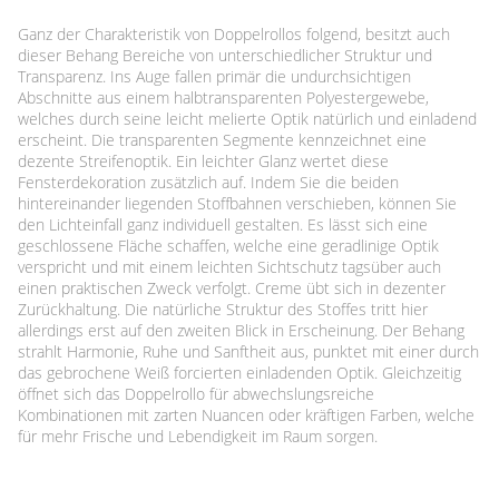
Ganz der Charakteristik von Doppelrollos folgend, besitzt auch
dieser Behang Bereiche von unterschiedlicher Struktur und
Transparenz. Ins Auge fallen primär die undurchsichtigen
Abschnitte aus einem halbtransparenten Polyestergewebe,
welches durch seine leicht melierte Optik natürlich und einladend
erscheint. Die transparenten Segmente kennzeichnet eine
dezente Streifenoptik. Ein leichter Glanz wertet diese
Fensterdekoration zusätzlich auf. Indem Sie die beiden
hintereinander liegenden Stoffbahnen verschieben, können Sie
den Lichteinfall ganz individuell gestalten. Es lässt sich eine
geschlossene Fläche schaffen, welche eine geradlinige Optik
verspricht und mit einem leichten Sichtschutz tagsüber auch
einen praktischen Zweck verfolgt. Creme übt sich in dezenter
Zurückhaltung. Die natürliche Struktur des Stoffes tritt hier
allerdings erst auf den zweiten Blick in Erscheinung. Der Behang
strahlt Harmonie, Ruhe und Sanftheit aus, punktet mit einer durch
das gebrochene Weiß forcierten einladenden Optik. Gleichzeitig
öffnet sich das Doppelrollo für abwechslungsreiche
Kombinationen mit zarten Nuancen oder kräftigen Farben, welche
für mehr Frische und Lebendigkeit im Raum sorgen.