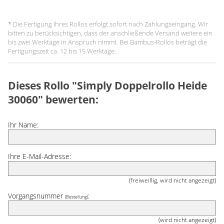
* Die Fertigung Ihres Rollos erfolgt sofort nach Zahlungseingang. Wir
bitten zu berücksichtigen, dass der anschließende Versand weitere ein
bis zwei Werktage in Anspruch nimmt. Bei Bambus-Rollos beträgt die
Fertigungszeit ca. 12 bis 15 Werktage.
Dieses Rollo "Simply Doppelrollo Heide
30060" bewerten:
Ihr Name:
Ihre E-Mail-Adresse:
(freiweillig, wird nicht angezeigt)
Vorgangsnummer
:
(Bestellung)
(wird nicht angezeigt)