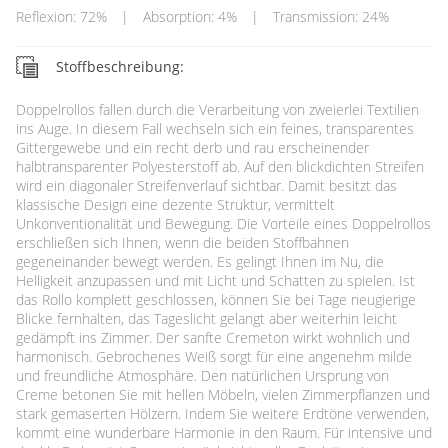
Reflexion: 72%
|
Absorption: 4%
|
Transmission: 24%
Stoffbeschreibung:
Doppelrollos fallen durch die Verarbeitung von zweierlei Textilien
ins Auge. In diesem Fall wechseln sich ein feines, transparentes
Gittergewebe und ein recht derb und rau erscheinender
halbtransparenter Polyesterstoff ab. Auf den blickdichten Streifen
wird ein diagonaler Streifenverlauf sichtbar. Damit besitzt das
klassische Design eine dezente Struktur, vermittelt
Unkonventionalität und Bewegung. Die Vorteile eines Doppelrollos
erschließen sich Ihnen, wenn die beiden Stoffbahnen
gegeneinander bewegt werden. Es gelingt Ihnen im Nu, die
Helligkeit anzupassen und mit Licht und Schatten zu spielen. Ist
das Rollo komplett geschlossen, können Sie bei Tage neugierige
Blicke fernhalten, das Tageslicht gelangt aber weiterhin leicht
gedämpft ins Zimmer. Der sanfte Cremeton wirkt wohnlich und
harmonisch. Gebrochenes Weiß sorgt für eine angenehm milde
und freundliche Atmosphäre. Den natürlichen Ursprung von
Creme betonen Sie mit hellen Möbeln, vielen Zimmerpflanzen und
stark gemaserten Hölzern. Indem Sie weitere Erdtöne verwenden,
kommt eine wunderbare Harmonie in den Raum. Für intensive und