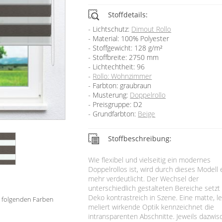
Stoffdetails:
Lichtschutz:
Dimout Rollo
Material: 100% Polyester
Stoffgewicht: 128 g/m²
Stoffbreite: 2750 mm
Lichtechtheit: 96
Rollo: Wohnzimmer
Farbton: graubraun
Musterung:
Doppelrollo
Preisgruppe: D2
Grundfarbton:
Beige
Stoffbeschreibung:
Wie flexibel und vielseitig ein modernes
Doppelrollos ist, wird durch dieses Modell 
mehr verdeutlicht. Der Wechsel der
unterschiedlich gestalteten Bereiche setzt
Deko kontrastreich in Szene. Eine matte, le
in folgenden Farben
meliert wirkende Optik kennzeichnet die
intransparenten Abschnitte. Jeweils dazwi