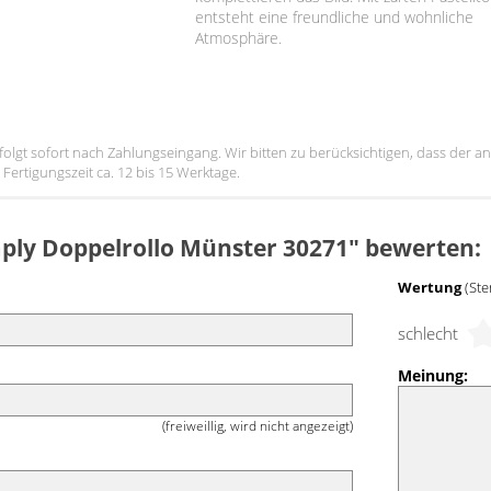
entsteht eine freundliche und wohnliche
Atmosphäre.
erfolgt sofort nach Zahlungseingang. Wir bitten zu berücksichtigen, dass der
Fertigungszeit ca. 12 bis 15 Werktage.
mply Doppelrollo Münster 30271" bewerten:
Wertung
(Ste
schlecht
Meinung:
(freiweillig, wird nicht angezeigt)