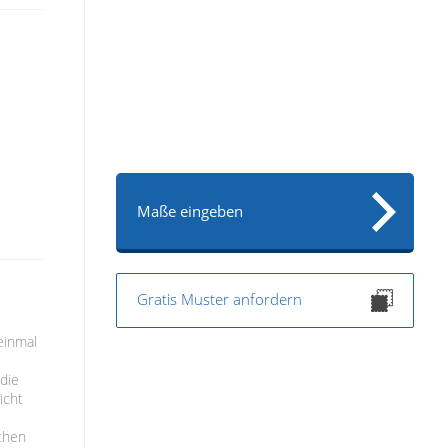
Maße eingeben
Gratis Muster anfordern
einmal
 die
icht
schen