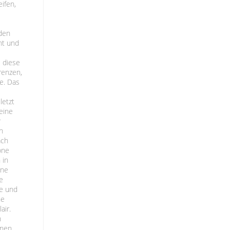
eifen,
 den
cht und
 diese
renzen,
e. Das
letzt
eine
r
h
ach
öne
 in
ine
e
he und
ne
air.
n
önen