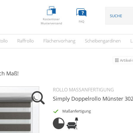
Kostenloser
FAQ
Musterversand
ollo
Raffrollo
Flächenvorhang
Scheibengardinen
L
Artikel-
ach Maß!
ROLLO MASSANFERTIGUNG
Simply Doppelrollo Münster 30
Maßanfertigung