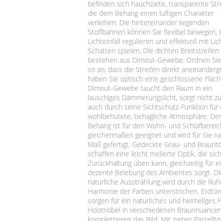
befinden sich hauchzarte, transparente Str
die dem Behang einen luftigen Charakter
verleihen. Die hintereinander liegenden
Stoffbahnen können Sie flexibel bewegen,
Lichteinfall regulieren und effektvoll mit Li
Schatten spielen. Die dichten Breitstreifen
bestehen aus Dimout-Gewebe. Ordnen Sie
so an, dass die Streifen direkt aneinanderg
haben Sie optisch eine geschlossene Fläch
Dimout-Gewebe taucht den Raum in ein
lauschiges Dämmerungslicht, sorgt nicht zu
auch durch seine Sichtschutz-Funktion für 
wohlbehütete, behagliche Atmosphäre. De
Behang ist für den Wohn- und Schlafbereic
gleichermaßen geeignet und wird für Sie n
Maß gefertigt. Gedeckte Grau- und Braunt
schaffen eine leicht melierte Optik, die sich
Zurückhaltung üben kann, gleichzeitig für e
dezente Belebung des Ambientes sorgt. Di
natürliche Ausstrahlung wird durch die Ru
Harmonie der Farben unterstrichen. Erdtö
sorgen für ein natürliches und heimeliges Fl
Holzmöbel in verschiedenen Braunnuance
komplettieren das Bild. Mit zarten Pastellt