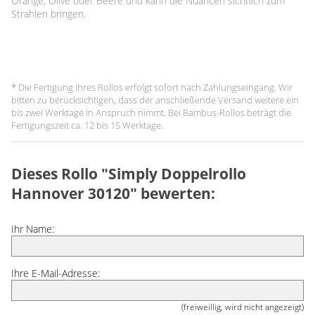
Orange, Olive oder Beere und kann die Nuancen sichtlich zum
Strahlen bringen.
* Die Fertigung Ihres Rollos erfolgt sofort nach Zahlungseingang. Wir
bitten zu berücksichtigen, dass der anschließende Versand weitere ein
bis zwei Werktage in Anspruch nimmt. Bei Bambus-Rollos beträgt die
Fertigungszeit ca. 12 bis 15 Werktage.
Dieses Rollo "Simply Doppelrollo
Hannover 30120" bewerten:
Ihr Name:
Ihre E-Mail-Adresse:
(freiweillig, wird nicht angezeigt)