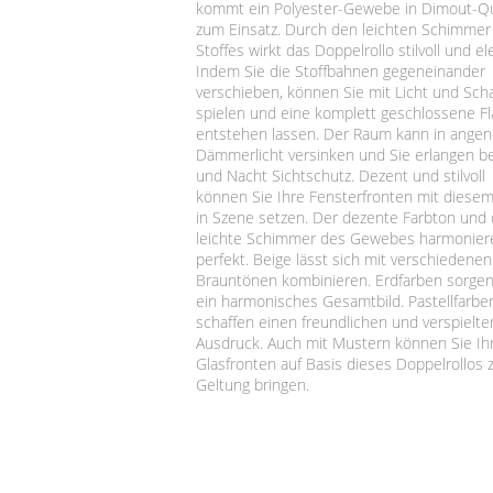
kommt ein Polyester-Gewebe in Dimout-Qu
zum Einsatz. Durch den leichten Schimmer
Stoffes wirkt das Doppelrollo stilvoll und el
Indem Sie die Stoffbahnen gegeneinander
verschieben, können Sie mit Licht und Sch
spielen und eine komplett geschlossene F
entstehen lassen. Der Raum kann in ang
Dämmerlicht versinken und Sie erlangen be
und Nacht Sichtschutz. Dezent und stilvoll
können Sie Ihre Fensterfronten mit diesem
in Szene setzen. Der dezente Farbton und 
leichte Schimmer des Gewebes harmonier
perfekt. Beige lässt sich mit verschiedenen
Brauntönen kombinieren. Erdfarben sorgen
ein harmonisches Gesamtbild. Pastellfarbe
schaffen einen freundlichen und verspielte
Ausdruck. Auch mit Mustern können Sie Ih
Glasfronten auf Basis dieses Doppelrollos 
Geltung bringen.