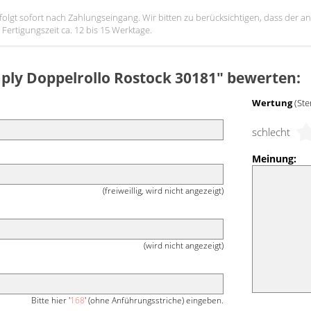
erfolgt sofort nach Zahlungseingang. Wir bitten zu berücksichtigen, dass der
Fertigungszeit ca. 12 bis 15 Werktage.
mply Doppelrollo Rostock 30181" bewerten:
Wertung
(Ste
schlecht
Meinung:
(freiweillig, wird nicht angezeigt)
(wird nicht angezeigt)
Bitte hier '
168
' (ohne Anführungsstriche) eingeben.