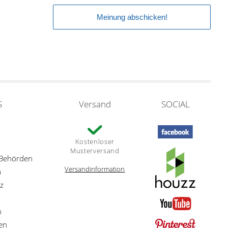
S
Versand
SOCIAL
Kostenloser
Musterversand
 Behörden
Versandinformation
m
z
n
en