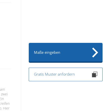
Maße eingeben
Gratis Muster anfordern
uen
 zwei
Ein
treifen
b. Hier