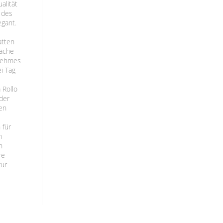
alität
 des
egant.
atten
läche
enehmes
i Tag
 Rollo
der
en
 für
n
n
re
zur