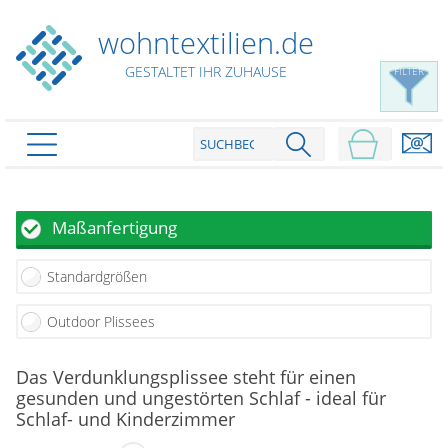
wohntextilien.de
GESTALTET IHR ZUHAUSE
FILTER
PRODUKTE
schließen
Plissee
Maßanfertigung
Rollo
Plissee nach Maß
Standardgrößen
Faltstores in Standardgrößen
Dachfenster Rollo
Rollos nach Maß
Wabenplissees
Outdoor Plissees
Rollos in Standardgrößen
Verdunklungsplissees
Raffrollo
Thermo Rollo
Das Verdunklungsplissee steht für einen
Sonnenschutzplissees
Doppelrollo
Flächenvorhang
gesunden und ungestörten Schlaf - ideal für
Raffrollo Maß
Outdoor-Plissees
Schlaf- und Kinderzimmer
Klemmrollo
Faltrollo / Raffgardinen
gemusterte Plissees
Scheibengardinen
Flächenvorhang nach Maß
Rollos günstig