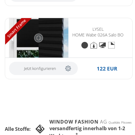
Smart Frame
LYSEL
HOME Wabe 026A Salo BO
122 EUR
Jetzt konfigurieren
WINDOW FASHION
AG
Qualitäts Plissees
versandfertig innerhalb von 1-2
Alle Stoffe:
*