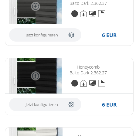
Balto Dark 2.362.37
6 EUR
Jetzt konfigurieren
Honeycomb
Balto Dark 2.362.27
6 EUR
Jetzt konfigurieren