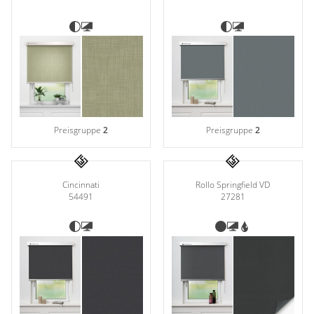
Preisgruppe
2
Preisgruppe
2
Cincinnati
Rollo Springfield VD
54491
27281