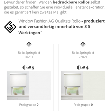
Zubehör / Ersatzteile
Bewunderer finden. Werden
bedruckbare Rollos
selbst
günstige Plissees
Standard Flächengardinen
Rollo Kinderzimmer
gestaltet, so schaffen Sie eine individuelle Fensterdekoration,
Lamellenvorhang
Scheibengardinen in Standard-
Plissee Modelle
die es garantiert kein zweites Mal gibt.
Bambusrollo nach Maß
Größen
Plissee Befestigungen
Jalousien
Lamellen nach Maß
Bambusrollo in Standardgröße
Window Fashion AG Qualitäts Rollo
- produziert
Plissee Messanleitung
Fensterformen
und versandfertig innerhalb von 3-5
Rollo Ersatzteile & Zubehör
Plissee Waschanleitung
Tischdecke
Jalousien nach Maß
*
Werktagen
Ausstattung / Details
Zubehör / Ersatzteile
günstige Jalousien in
Individual Druck
Markisenstoff
Standardgrößen
Messanleitung
Messanleitung
Balkon Sichtschutz
Markisenstoffe nach Maß
Rollo Springfield
Rollo Springfield
Lamellen Ersatzteile & Zubehör
Befestigung
26231
26021
Sonnensegel
Balkonbespannung nach Maß
Konfigurator
Gardinen
Outdoor-Plissees
Konfigurator
Kissen
Schlaufenschals
Messanleitung
Vorhangschals
Fensterbilder
Kissen
Ösenschals
Fliegengitter
Preisgruppe
0
Preisgruppe
0