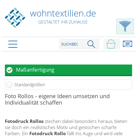
wohntextilien.de
GESTALTET IHR ZUHAUSE
FILTER
PRODUKTE
schließen
Plissee
Maßanfertigung
Rollo
Plissee nach Maß
Standardgrößen
Faltstores in Standardgrößen
Dachfenster Rollo
Rollos nach Maß
Foto Rollos - eigene Ideen umsetzen und
Wabenplissees
Individualität schaffen
Rollos in Standardgrößen
Verdunklungsplissees
Raffrollo
Thermo Rollo
Sonnenschutzplissees
Doppelrollo
Flächenvorhang
Fotodruck Rollos
stechen dabei besonders heraus, bieten
Raffrollo Maß
Outdoor-Plissees
sie doch ein realistisches Motiv und gestochen scharfe
Klemmrollo
Faltrollo / Raffgardinen
gemusterte Plissees
Farben. Ein
Fotodruck Rollo
fällt ins Auge und wird viele
Scheibengardinen
Flächenvorhang nach Maß
Rollos günstig