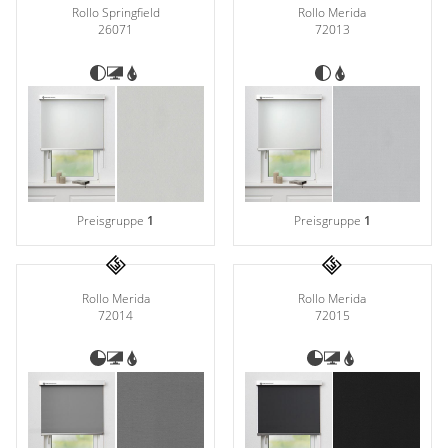
Rollo Springfield
Rollo Merida
26071
72013
Preisgruppe
1
Preisgruppe
1
Rollo Merida
Rollo Merida
72014
72015