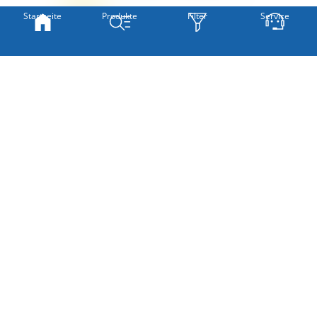
Startseite
Produkte
Filter
Service
» SO MESSEN SIE RICHTIG
Hinweis:
Ungeraffte Maße!
Um später einen schönen Faltenwurf zu erhalten, empfehlen wir,
das ermittelte Maß mit 2 oder 1,5 zu multiplizieren.
Weiter
Mazapil #2T von Lysel -
Stoffdesign
Dekoschal in mintgrün
oberer Abschluss
Neues
Stoffdesign
Auswahl Gardinenband
Der Vorhang wird nach Kundenwunsch individuell
unterer Abschluss