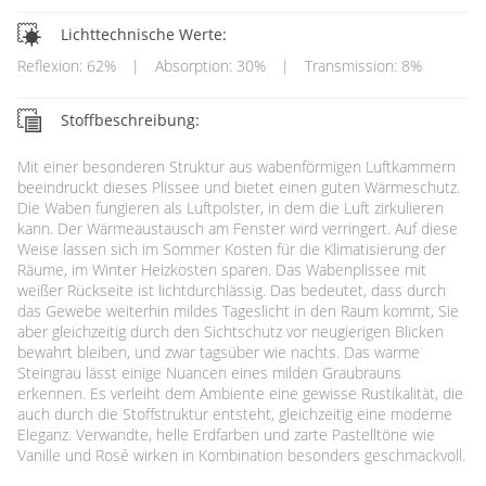
Lichttechnische Werte:
Reflexion: 62%
|
Absorption: 30%
|
Transmission: 8%
Stoffbeschreibung:
Mit einer besonderen Struktur aus wabenförmigen Luftkammern
beeindruckt dieses Plissee und bietet einen guten Wärmeschutz.
Die Waben fungieren als Luftpolster, in dem die Luft zirkulieren
kann. Der Wärmeaustausch am Fenster wird verringert. Auf diese
Weise lassen sich im Sommer Kosten für die Klimatisierung der
Räume, im Winter Heizkosten sparen. Das Wabenplissee mit
weißer Rückseite ist lichtdurchlässig. Das bedeutet, dass durch
das Gewebe weiterhin mildes Tageslicht in den Raum kommt, Sie
aber gleichzeitig durch den Sichtschutz vor neugierigen Blicken
bewahrt bleiben, und zwar tagsüber wie nachts. Das warme
Steingrau lässt einige Nuancen eines milden Graubrauns
erkennen. Es verleiht dem Ambiente eine gewisse Rustikalität, die
auch durch die Stoffstruktur entsteht, gleichzeitig eine moderne
Eleganz. Verwandte, helle Erdfarben und zarte Pastelltöne wie
Vanille und Rosé wirken in Kombination besonders geschmackvoll.