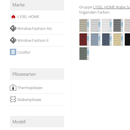
Marke
Stoffe
Gruppe
LYSEL HOME Wabe Sa
folgenden Farben
LYSEL HOME
Panneaux
Window Fashion AG
Window Fashion II
Cosiflor
Plisseearten
Thermoplissee
Wabenplissee
Modell