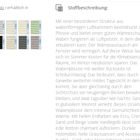
lo
/ erhältlich in
Stoffbeschreibung:
Mit einer besonderen Struktur aus
wabenförmigen Luftkammern beeindruckt 
Plissee und bietet einen guten Wärmeschut
Waben fungieren als Luftpolster, in dem die
zirkulieren kann. Der Wärmeaustausch am
Fenster wird verringert. Auf diese Weise la
sich im Sommer Kosten für die Klimatisier
Räume, im Winter Heizkosten sparen. Das
Wabenplissee mit weißer Rückseite ist
lichtdurchlässig. Das bedeutet, dass durch
Gewebe weiterhin mildes Tageslicht in de
kommt, Sie aber gleichzeitig durch den
Sichtschutz vor neugierigen Blicken bewah
bleiben, und zwar tagsüber wie nachts. Ges
in glutvollem Weinrot verleiht dieses strukt
Wabenplissee dem Interieur Gemütlichkeit
Wärme. Mit hellen Erdfarben wie Ecru, Cre
Sand und Beige sowie Vanillegelb lässt sic
edle Rotton charmant auflockern. Dunkle
Holzmöbel, helle Graunuancen und Accesso
Kupfer-, Gold- oder Messingtönen unterst