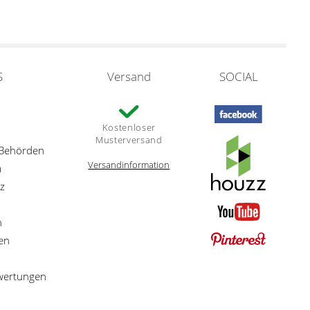
S
Versand
SOCIAL
Kostenloser
Musterversand
 Behörden
Versandinformation
m
z
n
en
ewertungen