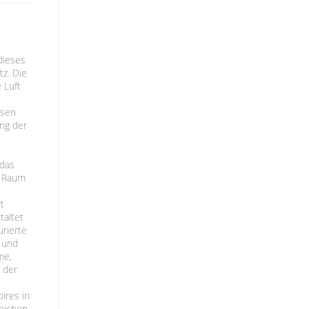
dieses
z. Die
 Luft
ssen
ung der
 das
n Raum
rt
taltet
urierte
 und
me,
h der
ires in
reichen