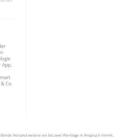
der
en
logie
r App,
Smart
 & Co.
hließende Versand weitere ein bis zwei Werktage in Anspruch nimmt.