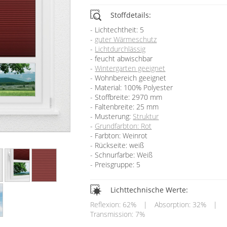
Stoffdetails:
Lichtechtheit: 5
guter Wärmeschutz
Lichtdurchlässig
feucht abwischbar
Wintergarten geeignet
Wohnbereich geeignet
Material: 100% Polyester
Stoffbreite: 2970 mm
Faltenbreite: 25 mm
Musterung:
Struktur
Grundfarbton: Rot
Farbton: Weinrot
Rückseite: weiß
Schnurfarbe: Weiß
Preisgruppe: 5
Lichttechnische Werte:
Reflexion: 62%
|
Absorption: 32%
|
Transmission: 7%