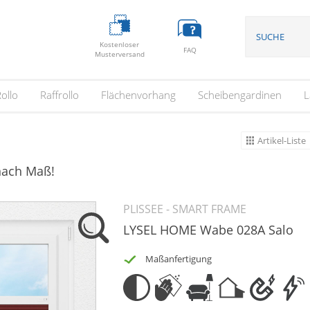
Kostenloser
FAQ
Musterversand
ollo
Raffrollo
Flächenvorhang
Scheibengardinen
L
Artikel-Liste
 nach Maß!
PLISSEE - SMART FRAME
LYSEL HOME Wabe 028A Salo
Maßanfertigung